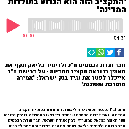
"התקציב הזה הוא הגרוע בתולדות
המדינה"
00:00
04:31
חבר ועדת הכספים ח"כ ולדימיר בליאק תקף את
האופן בו נראה תקציב המדינה • על דרישת ח"כ
אייכלר לפטר את נגיד בנק ישראל: "אמירה
מופרכת ומסוכנת"
היום (ב') נכנסה הקואליציה לישורת האחרונה בסוגיית תקציב
המדינה, זאת לרבות ההסכם שנחתם בין ראש הממשלה בנימין נתניהו
ושר האוצר בצלאל סמוטריץ' לבין אגודת ישראל. חבר ועדת הכספים
חבר הכנסת ולדימיר בליאק שוחח עם ענת דוידוב והתייחס לדברים.