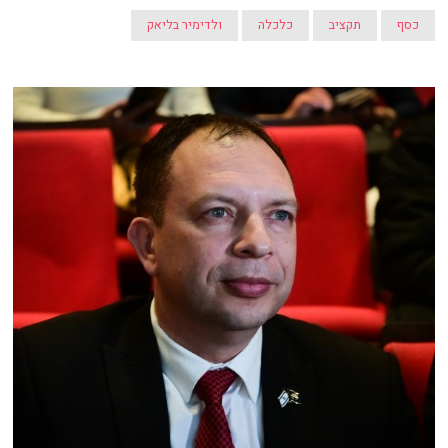
כסף
תקציב
כלכלה
ולדימיר בליאק