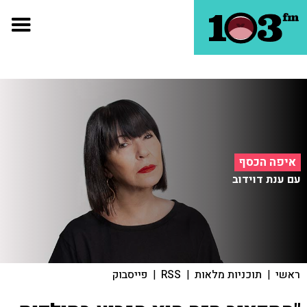
איפה הכסף
עם ענת דוידוב
ראשי
|
תוכניות מלאות
|
RSS
|
פייסבוק