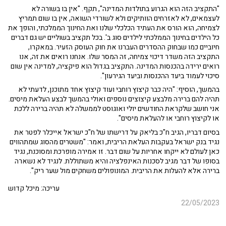
"התקציב הזה הוא הגרוע בתולדות המדינה", תקף. "אין בו בשורה לא
לעצמאים, לא לאזרחים הוותיקים ולא לשורדי השואה, אין בו שום תמריץ
לצמיחה, הוא הורס את העתיד הכלכלי שלנו ואת החינוך הממלכתי, והופך את
כל הילדים בחינוך הממלכתי לילדים סוג ב'. בכל תקציב בשוליים יש גם דברים
חיוביים כמו שבחוק ההסדרים העברנו את חוק העוסק הזעיר. במאקרו,
התקציב הזה משדר דיכוי צמיחה, זה המסר שלו. אנחנו רואים את זה, אנו
רואים ירידה בהכנסות המדינה. התקציב בגדול הוא פיקציה, למדינה אין שום
סיכוי לעמוד ביעד ההכנסות וביעד הגירעון".
בהמשך, הוסיף: "היה כבר קיצוץ רוחבי ועוד קיצוץ אחד מתוכנן, לדעתי לא
תהיה להם ברירה מלבצע קיצוצים נוספים ואולי בהמשך לבצע העלאת מיסים.
אני חושב שלקראת החודשים יולי ואוגוסט לממשלה לא תהיה ברירה ללכת
או לקיצוץ רוחבי או להעלאת מיסים".
בסיום דבריו, הגיב ח"כ בליאק על דרישתו של ח"כ ישראל אייכלר לפטר את
נגיד בנק ישראל בעקבות העלאת הריבית, ואמר: "משטרים מהסוג שמתהווים
כאן לעולם לא ייקחו אחריות על שום דבר. זו אמירה מופרכת ומסוכנת, נגיד
בסופו של דבר מגיב לסכנות האינפלציה והיא משתוללת. לנגיד לא נשארה
ברירה אלא להעלות את הריבית. המונופולים משחקים מול שער ריק".
עריכה: מיכל קדוש
22/05/2023