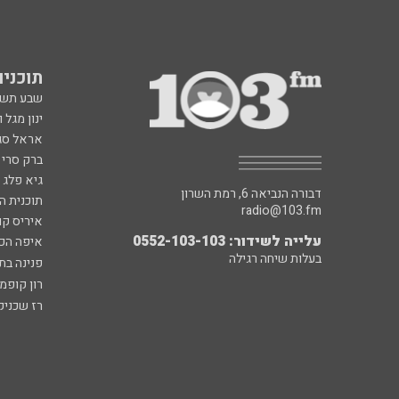
תוכניות fm
שבע תש
ינון מגל 
אראל סג"
ברק סרי 
גיא פלג
דבורה הנביאה 6, רמת השרון
תוכנית ה
radio@103.fm
איריס קו
עלייה לשידור: 0552-103-103
איפה הכ
בעלות שיחה רגילה
פנינה בת
רון קופמ
רז שכניק