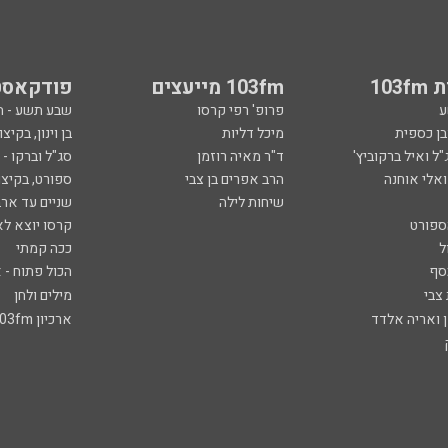
103
103fm מייעצים
פודקאסט
ע
פרופ' רפי קרסו
שבע תשע - 
ובן כספית
מיכל דליות
בן וינון, בקיצו
ל ואיל ברקוביץ'
ד"ר מאיה רוזמן
סג"ל וברקו -
ואלי אוחנה
הרב אפרים בן צבי
ספורט, בקיצו
שיחות לילה
שניים עד ארב
ספורט
קרסו יוצא לא
ל
ככה קמתי
סף
הכול פתוח - א
 צבי
מילים ולחן
ן ואריה אלדד
ארכיון 103fm