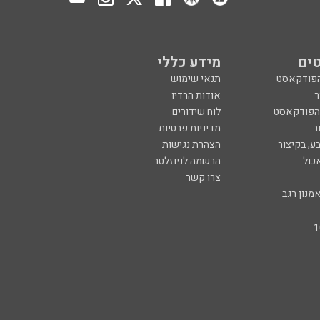
ים
מידע כללי
הפודקאסט
תנאי שימוש
ר
אודות הרדיו
 הפודקאסט
לוח שידורים
ר
מדיניות פרטיות
ע, בקיצור
הצהרת נגישות
כול
הרשמה לניוזלטר
צרו קשר
מנון רגב