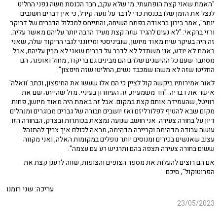
"האמת שאני קצת הופתעתי. מי שלא עקב, חבר הכנסת משה גפני החליט
לנצל את הזמן שלו בכנסת כדי לדבר על נועה קירל, כי אין דברים חשובים
יותר", אמר בירון בראודה בפתח השיחה, והתייחס למכלול הדברים של דרוקר
ורזי ברקאי: "לא נעים להגיד שזה קצת מעיד הרבה יותר עליהם מאשר עליה.
זה היה בעיקר שיח מאוד מיושן, שוביניסטי ומיזוגני לגבי הריקוד שלה, שאני
באמת לא יודע, אני משתדל לא לדבר על דברים שאני לא מבין עליהם, אבל
מסתבר שעם כל ההישגים שלהם הם מבינים גם בריקוד, מחול ואופנה. הם
החליטו שזה לא משהו שמכבד נשים, החליטו שזה חיפצון".
לאור אמירותיו ביקשה קול לציין כי הם אלו שעשו את החיפצון, וכתב 'וואלה'
אישר את דבריה: "חד משמעית, זה העיוורון בעיניי. מזל שהייתה שם את
רוויטל, שהעמידה אותם קצת במקום. אבל זה באמת היה מאוד מיושן, פחות
מקום שבא להטיף לפלורליזם ואז יושבים חבורה של גברים מבוגרים ומנהלים
דיון על בחורה צעירה. אני חושב שנועה נמצאת בכותרות ובצדק, הבחורה הזו
עושה עבודה מדהימה וקריירה מדהימה, מראה לכולם איך צריך להתנהל.
עצוב שאנשים בכירים ומנוסים יותר נופלים במקומות האלה, ואני מקווה
ששום בחורה צעירה תצפה בהם ותרגיש רע עם עצמה".
אם הם רוצים להעלות את מספר הצופים והצופות, שווה לרענן קצת את
הפרוטוקול", סיכם.
עריכה: שני רומנו
23/05/2023