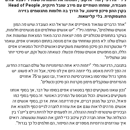
העבודה, שוחחו השתיים עם מירב שובל חינקיס, Head of People
בקרן ההון סיכון פיטנגו, על הדרך בה חלומות מתגשמים בזירה
התעסוקתית.
בלי קלישאות.
"אחד הדברים שמאוד מאפיינים את ישראל הוא העובדה שיש פה המון
אנשים שחולמים", שיתפה ניל"י. "יש אנשים שחולמים וגם מגשימים חלומות,
בעיקר בתחומים טכנולוגיים. מפה יוצאות הרבה מאוד המצאות שמשנות את
העולם שלנו. לא מזמן שוחחתי עם אדם מנוסה בתחום הסטארט אפים, שאמר
לי שכשקרנות הון סיכון מחפשות משקיעים ואנשים לניהול הסטארט אפים
הללו, הם מחפשים אנשים שנפלו ונכשלו. כשאתה נכשל וקם, יש סיכוי יותר
טוב שתצליח".
בתגובה, הדגישה מלי: "יזמות היא אחת המיומנויות של עולם העבודה החדש,
זה הפך להיות מאסט. בלי יוזמה היום אין לנו סיכוי, אבל זה לא פשוט. יש
מחקר גדול שפרסמו באוניברסיטת הרווארד, ובו נטען ש־75 אחוזים
מהמיזמים שמקבלים מימון מקרנות הון סיכון נכשלים".
"נכון שאנו משקיעים כסף ב
סטארט אפים
בסופו של דבר, אך בסוף אנחנו
משקיעים באנשים. הכול מבוסס על המרכיב האנושי. זה בסוף בסוף כמו
פאזל, הרכב של מגוון דברים, אין פרדיגמה אחת. אז כן, בסוף אנשים זה
אנשים. מדהים לראות שגם אם את עוזרת לחברה לגייס כסף ולמצוא את
הבכירים שיצטרפו לצוות ההנהלה, זה לפעמים יכול להיות גיים צ'יינג'ר בין
ההצלחה של אותה חברה לבין עיכוב כדי לתקן את הטעות שנעשתה. רואים
איך שהיזמים והיזמיות מספרים את הסיפור, הם חולמים כל כך בגדול".