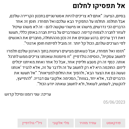
אל תפסיקו לחלום
בסיום, הציעה: "אתם לא צריכים להיות אסטרטגיים בתכנון הקריירה שלכם,
אבל תחלמו. תחלמו על התפקיד הבא שלכם ואל תפחדו. חוסן זה אחד
הדברים הכי נדרשים, מישהו או מישהי שקשה להם - זה לא משהו שיכול
לעזור לחברה לצמוח קדימה. כשמדברים על בניית חברה באופן כללי, תעשו
זאת דרך ערכים. ברגע שבונים את זה נכון מההתחלה, מחברים את האנשים
לפי הערכים שלהם, הכול קל יותר. זה מוביל לפיתוח חוסן ארגוני".
"תזמו ואל תפחדו, אבל כשאתם מציעים רעיונות בתוך הארגון שלכם תלמדו
לחשוב עסקית", הוסיפה גולדפיין. "זו מיומנות שאנחנו צריכים ממש לתרגל
אותה. כסף זה רק מטבע חליפין אחד, אבל כל אחד ואחת מאיתנו יכולים
ליזום. החוכמה היא לא רק לחשוב על זה ולדבר על זה, אלא להגיד 'אנחנו
נעשה גם את הצעד הבא', ולהפוך את החלום למציאות". "אל תעשו את
הדברים לבד, אלא יחד, בצוות", הסכימה אלקובי עם דבריה. "להתייעץ,
להקשיב, לשמוע, לשאול, ולא לחשוב שאתה יודע הכול".
עריכה: שני רומנו ומיכל קדוש
05/06/2023
פודקאסט
עתיד מזהיר
מלי אלקובי
ניל"י גולדפיין