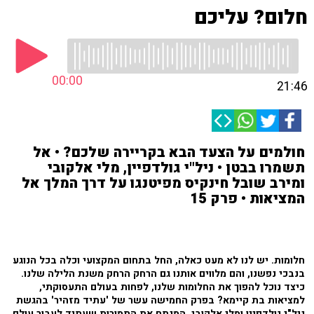
חלום? עליכם
00:00
21:46
חולמים על הצעד הבא בקריירה שלכם? • אל
תשמרו בבטן • ניל"י גולדפיין, מלי אלקובי
ומירב שובל חינקיס מפיטנגו על דרך המלך אל
המציאות • פרק 15
חלומות. יש לנו לא מעט כאלה, החל בתחום המקצועי וכלה בכל הנוגע
בנבכי נפשנו, והם מלווים אותנו גם הרחק הרחק משנת הלילה שלנו.
כיצד נוכל להפוך את החלומות שלנו, לפחות בעולם התעסוקתי,
למציאות בת קיימא? בפרק החמישה עשר של 'עתיד מזהיר' בהגשת
ניל"י גולדפיין ומלי אלקובי, המנתח את התמורות שעתיד לעבור עולם