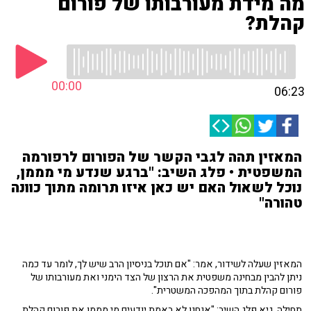
מה מידת מעורבותו של פורום
קהלת?
00:00
06:23
המאזין תהה לגבי הקשר של הפורום לרפורמה
המשפטית • פלג השיב: "ברגע שנדע מי מממן,
נוכל לשאול האם יש כאן איזו תרומה מתוך כוונה
טהורה"
המאזין שעלה לשידור, אמר: "אם תוכל בניסיון הרב שיש לך, לומר עד כמה
ניתן להבין מבחינה משפטית את הרצון של הצד הימני ואת מעורבותו של
פורום קהלת בתוך המהפכה המשטרית".
תחילה, גיא פלג השיב: "אנחנו לא באמת יודעים מי מממן את פורום קהלת.