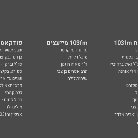
103
103fm מייעצים
פודקאסט
ע
פרופ' רפי קרסו
שבע תשע - 
ובן כספית
מיכל דליות
בן וינון, בקיצו
ל ואיל ברקוביץ'
ד"ר מאיה רוזמן
סג"ל וברקו -
ואלי אוחנה
הרב אפרים בן צבי
ספורט, בקיצו
שיחות לילה
שניים עד ארב
ספורט
קרסו יוצא לא
ל
ככה קמתי
סף
הכול פתוח - א
 צבי
מילים ולחן
ן ואריה אלדד
ארכיון 103fm