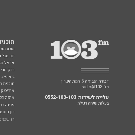
תוכניות fm
שבע תש
ינון מגל 
אראל סג"
ברק סרי 
גיא פלג
דבורה הנביאה 6, רמת השרון
תוכנית ה
radio@103.fm
איריס קו
עלייה לשידור: 0552-103-103
איפה הכ
בעלות שיחה רגילה
פנינה בת
רון קופמ
רז שכניק