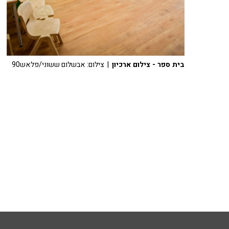
בית ספר - צילום ארכיון
| צילום: אבשלום ששוני/פלאש90