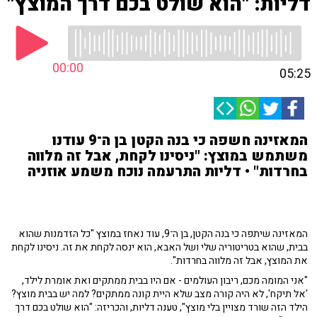
דליות: "הוא שולט בכם דרך המוצץ"
00:00
05:25
המאזינה חשפה כי בנה הקטן בן ה־9 עודנו
משתמש במוצץ: "ניסינו לקחת, אבל זה מלווה
בחרדות" • דליות התרעמה נוכח משמע אוזניה
המאזינה שיתפה כי בנה הקטן, בן ה־9, עוד נאחז במוצץ "כל הזדמנות שהוא
בבית, שהוא בטריטוריה שלי ושל האבא, הוא ינסה לקחת את זה. ניסינו לקחת
את המוצץ, אבל זה מלווה בחרדות".
"אני המומה מכם, ריבון העולמים - אם היו בבית ממתקים ואת אומרת לילד,
'אל תיקח', לא היה קורה מצב שלא היית קונה ממתקים? למה יש בבית מוצץ?
הילד הזה שורד מצויין בלי מוצץ", טענה דליות, והכריזה: "הוא שולט בכם דרך