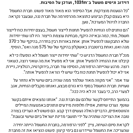
דוידוב וניסים משעל ב־103fm, ועדכן על הסיבות.
"כל הטענות מוצדקות. אבל הסיפור הוא מאוד מאוד פשוט. חברת החשמל
היא בעצם קבלן הביצוע כתוצאה מהרפורמה של חברת נגה, שבעבר נקראה
החברה לניהול המערכת", טען.
"הם נותנים לנו הנחיות להפעיל תחנות לייצור חשמל, בעצם יחידות כוח לייצור
חשמל, מתי, כמה ובאיזה היקף, מבחינת עוצמת הייצור. היו לנו שתי יחידות
שלא התבקשנו להפעיל אותן. אחת באורות רבין בחדרה, בהיקף של כ־370
מגה ואט, ואחת ברוטנברג באשקלון בהיקף של של 575 מגה ואט", הוסיף.
מנכ"ל חברת החשמל הדגיש כי "שתי יחידות ייצור חשמל לא הופעלו כי לא
קיבלנו את ההנחיה להפעיל אותן. אני לא מפעיל את מה שאני רוצה, כשאני
רוצה. מרגע שהייתה הרפורמה, הוסיפו עוד חברה, בירוקרטיה, רגולציה, ניירת.
אני לא יכול להפעיל תחנת כוח בלי שיש לי הוראה להפעיל אותה".
עוד אמר: "אני מקווה מאוד שנלמד ממה שהיה ביום שישי ולא נחזור על
טעויות. חברת החשמל בסוף היא גורם מבצע, ואנחנו מקבלים הנחיות, אגב
לצערי הרב, כי בעבר זה לא היה ככה".
בהמשך התייחס לקשר שלהם עם חברת נגה. "אנחנו נמצאים איתם בקשר
שוטף. נערכו שיחות, אפילו חלופות מידעים ונתונים באמצעות המיילים
והווטסאפים, הדברים האלה נעשים דרך קבע. הם פשוט לא העריכו בצורה
טובה את הצריכה שתהיה על ידי תושבי מדינת ישראל ביום שישי ובשבת".
לקראת סיום השיחה, ציין: "לפני הרפורמה, בחברת החשמל הייתה יחידה
שהעריכה את החשמל שיידרש גם בימי קיצון. פשוט הוציאו את זה מחברת