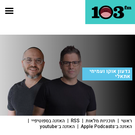
גדעון אוקו ועמיחי
אתאלי
ראשי
|
תוכניות מלאות
|
RSS
|
האזנה בספוטיפיי
|
האזנה ב־Apple Podcasts
|
האזנה ב־youtube