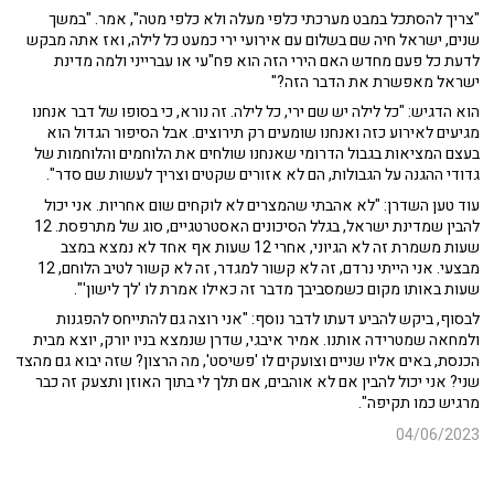
"צריך להסתכל במבט מערכתי כלפי מעלה ולא כלפי מטה", אמר. "במשך
שנים, ישראל חיה שם בשלום עם אירועי ירי כמעט כל לילה, ואז אתה מבקש
לדעת כל פעם מחדש האם הירי הזה הוא פח"עי או עברייני ולמה מדינת
ישראל מאפשרת את הדבר הזה?"
הוא הדגיש: "כל לילה יש שם ירי, כל לילה. זה נורא, כי בסופו של דבר אנחנו
מגיעים לאירוע כזה ואנחנו שומעים רק תירוצים. אבל הסיפור הגדול הוא
בעצם המציאות בגבול הדרומי שאנחנו שולחים את הלוחמים והלוחמות של
גדודי ההגנה על הגבולות, הם לא אזורים שקטים וצריך לעשות שם סדר".
עוד טען השדרן: "לא אהבתי שהמצרים לא לוקחים שום אחריות. אני יכול
להבין שמדינת ישראל, בגלל הסיכונים האסטרטגיים, סוג של מתרפסת. 12
שעות משמרת זה לא הגיוני, אחרי 12 שעות אף אחד לא נמצא במצב
מבצעי. אני הייתי נרדם, זה לא קשור למגדר, זה לא קשור לטיב הלוחם, 12
שעות באותו מקום כשמסביבך מדבר זה כאילו אמרת לו 'לך לישון'".
לבסוף, ביקש להביע דעתו לדבר נוסף: "אני רוצה גם להתייחס להפגנות
ולמחאה שמטרידה אותנו. אמיר איבגי, שדרן שנמצא בניו יורק, יוצא מבית
הכנסת, באים אליו שניים וצועקים לו 'פשיסט', מה הרצון? שזה יבוא גם מהצד
שני? אני יכול להבין אם לא אוהבים, אם תלך לי בתוך האוזן ותצעק זה כבר
מרגיש כמו תקיפה".
04/06/2023