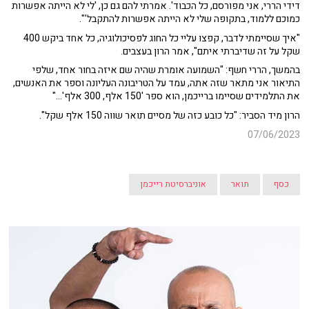
דידי הררי, אני מפורסם, כל הכבוד'. אמרתי להם גם כן, 'לי לא הייתה אפשרות
כמוכם ללמוד, בתקופה שלי לא הייתה אפשרות להתקבל'".
"איך שסיימתי לדבר, קפצו עליי כל החוג לפסיכולוגיה, כל אחד ביקש 400
שקל על זה שדיברתי איתם", אמר הרון בעצבים.
בהמשך, הררי חשף: "השמועה אומרת שהיה שם איזה בחור אחד, שלפי
התיאור אני מתאר שזה אתה, עמד על הטריבונה העליונה וספר את האנשים,
את התלמידים שסיימו ברייכמן, הוא ספר '150 אלף, 300 אלף'..."
הרון מיד הסביר: "כל כובע כזה של מסיים תואר שווה 150 אלף שקל".
07/06/2023
כסף
תואר
אוניברסיטת רייכמן