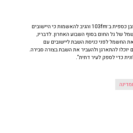
מאיר שפיגלר, מנכ"ל חברת חשמל, שוחח עם אריה אלדד ובן כספית ב־103fm והגיב להאשמות כי היישובים
מל של גל החום בסוף השבוע האחרון. לדבריו,
ר את החשמל לפני כניסת השבת ליישובים עם
יוכלו להתארגן ולהעביר את השבת בצורה סבירה.
נית כדי לספק לעיר דתית".
מדינה