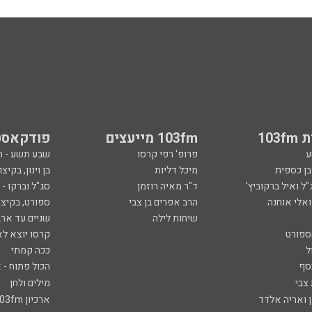
103
103fm מייעצים
פודקאסט
ע
פרופ' רפי קרסו
שבע תשע - 
ובן כספית
מיכל דליות
בן וינון, בקיצו
ל ואיל ברקוביץ'
ד"ר מאיה רוזמן
סג"ל וברקו -
ואלי אוחנה
הרב אפרים בן צבי
ספורט, בקיצו
שיחות לילה
שניים עד ארב
ספורט
קרסו יוצא לא
ל
ככה קמתי
סף
הכול פתוח - א
 צבי
מילים ולחן
ן ואריה אלדד
ארכיון 103fm