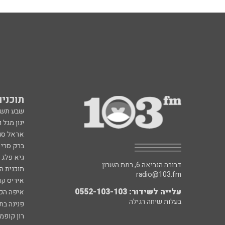
תוכניות fm
שבע תש
ינון מגל 
אראל סג"
ברק סרי 
גיא פלג
דבורה הנביאה 6, רמת השרון
תוכנית ה
radio@103.fm
איריס קו
עלייה לשידור: 0552-103-103
איפה הכ
בעלות שיחה רגילה
פנינה בת
רון קופמ