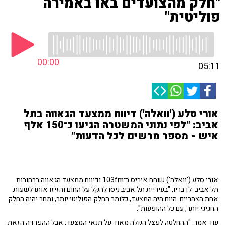
"חלק מהצועדים באו באמירה
פוליטית"
00:00
05:11
אורי סלע ('וואלה') דיווח ממצעד הגאווה בתל
אביב: "לפי נתוני המשטרה הגיעו כ־150 אלף
איש - מספר מרשים לכל הדעות"
אורי סלע ('וואלה') שוחח איריס ב־103fm ודיווח ממצעד הגאווה ברחובות
תל אביב. לדבריו, "בעיריית תל אביב ניסו להקל על החום והזיזו אותו לשעות
אחת הצהריים. היום היה המצעד, כלומר החלק הפוליטי יותר, ומחר יהיה החלק
החגיגי יותר, עם כל ההופעות".
עוד אמר: "ההחלטה לפצל הקלה מאוד על תנאי המצעד, אבל ההפרדה הזאת