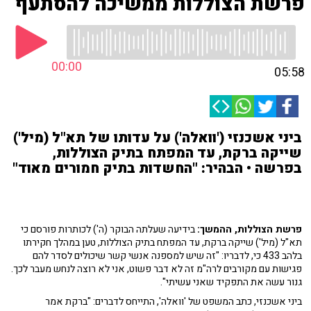
פרשת הצוללות ממשיכה להסתעף
00:00
05:58
ביני אשכנזי ('וואלה') על עדותו של תא"ל (מיל')
שייקה ברקת, עד המפתח בתיק הצוללות,
בפרשה • הבהיר: "החשדות בתיק חמורים מאוד"
פרשת הצוללות, ההמשך:
בידיעה שעלתה הבוקר (ה') לכותרות פורסם כי
תא"ל (מיל') שייקה ברקת, עד המפתח בתיק הצוללות, טען במהלך חקירתו
בלהב 433 כי, לדבריו: "זה שיש למספנה אנשי קשר שיכולים לסדר להם
פגישות עם מקורבים לרה"מ זה לא דבר פשוט, אני לא רוצה לנחש מעבר לכך.
גנור עשה את התפקיד שאני עשיתי".
ביני אשכנזי, כתב המשפט של 'וואלה', התייחס לדברים: "ברקת אמר