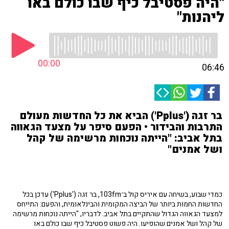
"היה פסטיבל כיף שבו כולם באו
ליהנות"
00:00
06:46
בר זגה ('Pplus') הביא את כל החדשות מעולם
התרבות והבידור • הפעם סיפר על מצעד הגאווה
בתל אביב: "הייתה נוכחות מרשימה של קהל
ושל אמנים"
כמדי שבוע, בשיחה עם איריס קול ב־103fm, בר זגה ('Pplus') עדכן בכל
החדשות החמות ביותר של הביצה המקומית והבינלאומית, והפעם: התייחס
למצעד הגאווה הגדול שהתקיים בתל אביב. לדבריו, "הייתה נוכחות מרשימה
של קהל ושל אמנים שהופיעו. היה פשוט פסטיבל כיף שבו כולם באו