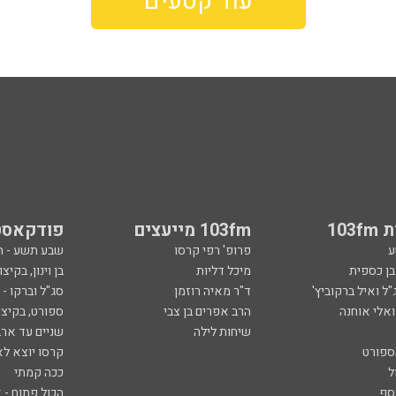
עוד קטעים
103
103fm מייעצים
פודקאסט
ע
פרופ' רפי קרסו
שבע תשע - 
ובן כספית
מיכל דליות
בן וינון, בקיצו
ל ואיל ברקוביץ'
ד"ר מאיה רוזמן
סג"ל וברקו -
ואלי אוחנה
הרב אפרים בן צבי
ספורט, בקיצו
שיחות לילה
שניים עד ארב
ספורט
קרסו יוצא לא
ל
ככה קמתי
סף
הכול פתוח - א