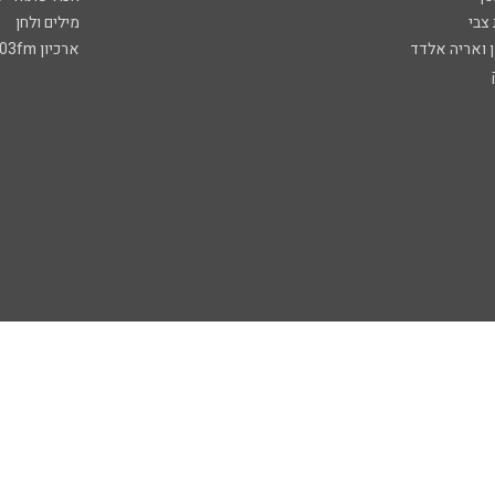
 צבי
מילים ולחן
ן ואריה אלדד
ארכיון 103fm