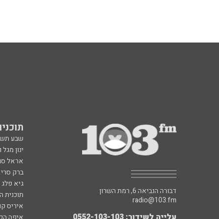
תוכניות fm
שבע תש
ינון מגל 
אראל סג"
ברק סרי 
גיא פלג
דבורה הנביאה 6, רמת השרון
תוכנית ה
radio@103.fm
איריס קו
עלייה לשידור: 0552-103-103
איפה הכ