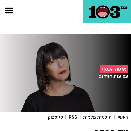
איפה הכסף
עם ענת דוידוב
ראשי
|
תוכניות מלאות
|
RSS
|
פייסבוק