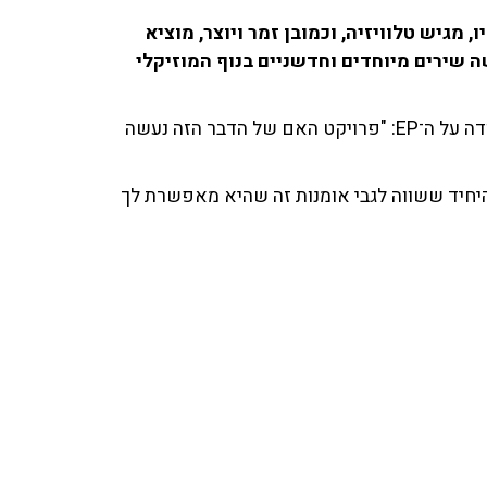
, מגיש טלוויזיה, וכמובן זמר ויוצר, מוציא
 משלו, הכולל שישה שירים מיוחדים וחדשניים בנוף המוזיקלי
תורן שוחח עם איריס קול בתוכניתה, וסיפר על תהליך העבודה על ה־EP: "פרויקט האם של הדבר הזה נעשה
היחיד ששווה לגבי אומנות זה שהיא מאפשרת לך