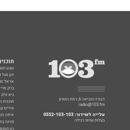
תוכניות fm
שבע תש
ינון מגל 
אראל סג"
ברק סרי 
גיא פלג
דבורה הנביאה 6, רמת השרון
תוכנית ה
radio@103.fm
איריס קו
עלייה לשידור: 0552-103-103
איפה הכ
בעלות שיחה רגילה
פנינה בת
רון קופמ