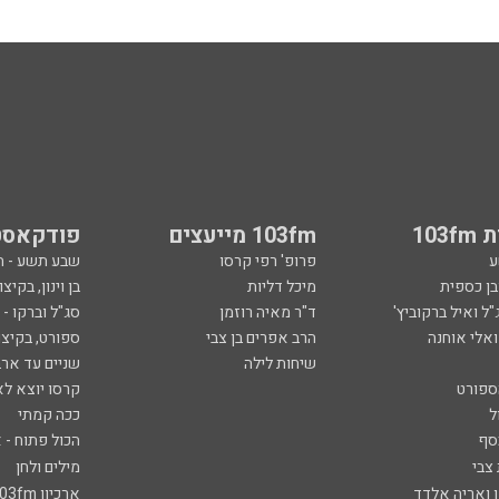
103
103fm מייעצים
פודקאסט
ע
פרופ' רפי קרסו
שבע תשע - 
ובן כספית
מיכל דליות
בן וינון, בקיצו
ל ואיל ברקוביץ'
ד"ר מאיה רוזמן
סג"ל וברקו -
ואלי אוחנה
הרב אפרים בן צבי
ספורט, בקיצו
שיחות לילה
שניים עד ארב
ספורט
קרסו יוצא לא
ל
ככה קמתי
סף
הכול פתוח - א
 צבי
מילים ולחן
ן ואריה אלדד
ארכיון 103fm