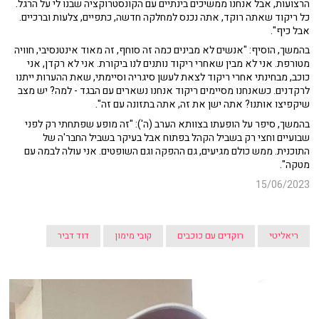
הרצועות, אבל אנחנו ממשיכים בינתיים עם הקונסטרוקציה שבנו לי על הרגל.
כל ריקוד שאתה רוקד, אתה נכנס למחלקה חדשה, כתפיים, צלעות וברכיים.
אבל כיף".
בהמשך, הוסיף: "אנשים לא מבינים כמה זה סוחף, זה מאוד אינטנסיבי, חוויה
מטורפת. אני לא מבין שאחרי ריקוד נותנים לנו ביקורת. אני לא רקדן, אני
כוכב, מבחינתי אחרי ריקוד לצאת לעשן סיגריה וסיימתי, שאת ההערות ייתנו
לרקדנים. כשאנחנו מסיימים ריקוד אנחנו נשארים עם הבגד - למה? יש מצב
שיקפיצו אותנו? אתה ישן את זה, אתה בתזונה עם זה".
בהמשך, סיפר על הופעתו בצוותא הערב (ה'): "זה מופע שפתחתי רק לפני
שבועיים וחצי רק בשביל הקהל בפתוח אבל בעיקר בשביל החבר'ה של
התוכנית. ממש כולם מגיעים, גם ההפקה וגם השופטים. אני עולה לבמה עם
מטקה".
15/06/2023
ריאליטי
רוקדים עם כוכבים
קובי מימון
דוד דביר