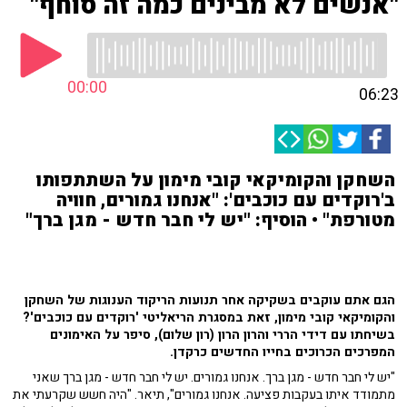
"אנשים לא מבינים כמה זה סוחף"
00:00
06:23
השחקן והקומיקאי קובי מימון על השתתפותו
ב'רוקדים עם כוכבים': "אנחנו גמורים, חוויה
מטורפת" • הוסיף: "יש לי חבר חדש - מגן ברך"
הגם אתם עוקבים בשקיקה אחר תנועות הריקוד הענוגות של השחקן
והקומיקאי קובי מימון, זאת במסגרת הריאליטי 'רוקדים עם כוכבים'?
בשיחתו עם דידי הררי והרון הרון (רון שלום), סיפר על האימונים
המפרכים הכרוכים בחייו החדשים כרקדן.
"יש לי חבר חדש - מגן ברך. אנחנו גמורים. יש לי חבר חדש - מגן ברך שאני
מתמודד איתו בעקבות פציעה. אנחנו גמורים", תיאר. "היה חשש שקרעתי את