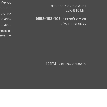
גיא פלג
דבורה הנביאה 6, רמת השרון
תוכנית ה
radio@103.fm
איריס קו
עלייה לשידור: 0552-103-103
איפה הכ
בעלות שיחה רגילה
פנינה בת
רון קופמ
רז שכניק
כל הזכויות שמורות ל - 103FM