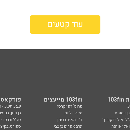
עוד קטעים
103
103fm מייעצים
פודקאסט
ע
פרופ' רפי קרסו
שבע תשע - 
ובן כספית
מיכל דליות
בן וינון, בקיצו
ל ואיל ברקוביץ'
ד"ר מאיה רוזמן
סג"ל וברקו -
ואלי אוחנה
הרב אפרים בן צבי
ספורט, בקיצו