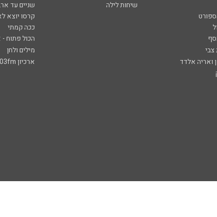
שיחות לילה
שניים עד ארב
ספורט
קרסו יוצא לא
ל
ככה קמתי
סף
הכול פתוח - א
 צבי
מילים ולחן
ן ואריה אלדד
ארכיון 103fm