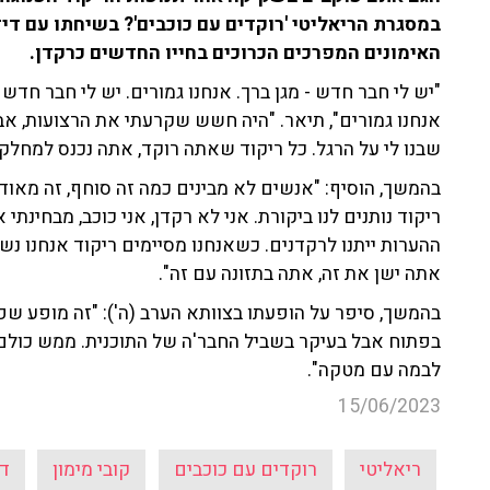
במסגרת הריאליטי 'רוקדים עם כוכבים'? בשיחתו עם דידי 
האימונים המפרכים הכרוכים בחייו החדשים כרקדן.
"יש לי חבר חדש - מגן ברך. אנחנו גמורים. יש לי חבר חדש
אנחנו גמורים", תיאר. "היה חשש שקרעתי את הרצועות, אב
שבנו לי על הרגל. כל ריקוד שאתה רוקד, אתה נכנס למחלקה
בהמשך, הוסיף: "אנשים לא מבינים כמה זה סוחף, זה מאוד 
ריקוד נותנים לנו ביקורת. אני לא רקדן, אני כוכב, מבחינת
ההערות ייתנו לרקדנים. כשאנחנו מסיימים ריקוד אנחנו נ
אתה ישן את זה, אתה בתזונה עם זה".
בהמשך, סיפר על הופעתו בצוותא הערב (ה'): "זה מופע שפ
בפתוח אבל בעיקר בשביל החבר'ה של התוכנית. ממש כולם 
לבמה עם מטקה".
15/06/2023
ריאליטי
רוקדים עם כוכבים
קובי מימון
דו