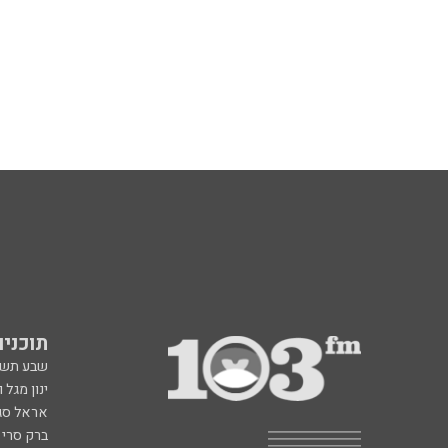
תוכניות fm
שבע תש
ינון מגל 
אראל סג"
ברק סרי 