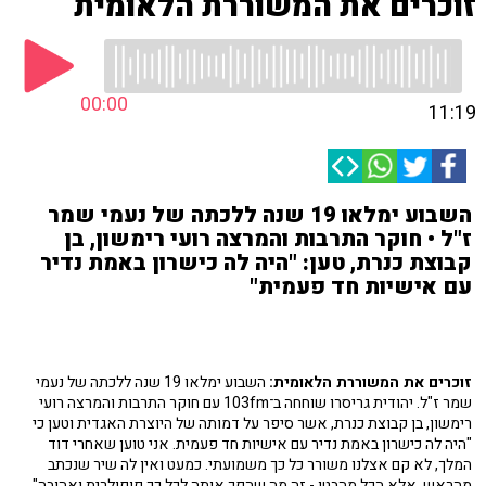
זוכרים את המשוררת הלאומית
00:00
11:19
השבוע ימלאו 19 שנה ללכתה של נעמי שמר
ז"ל • חוקר התרבות והמרצה רועי רימשון, בן
קבוצת כנרת, טען: "היה לה כישרון באמת נדיר
עם אישיות חד פעמית"
זוכרים את המשוררת הלאומית:
השבוע ימלאו 19 שנה ללכתה של נעמי
שמר ז"ל. יהודית גריסרו שוחחה ב־103fm עם חוקר התרבות והמרצה רועי
רימשון, בן קבוצת כנרת, אשר סיפר על דמותה של היוצרת האגדית וטען כי
"היה לה כישרון באמת נדיר עם אישיות חד פעמית. אני טוען שאחרי דוד
המלך, לא קם אצלנו משורר כל כך משמועתי. כמעט ואין לה שיר שנכתב
מהראש, אלא הכל מהבטן - זה מה שהפך אותה לכל כך פופולרית ואהובה".