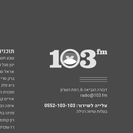
תוכניות fm
שבע תש
ינון מגל 
אראל סג"
ברק סרי 
גיא פלג
דבורה הנביאה 6, רמת השרון
תוכנית ה
radio@103.fm
איריס קו
עלייה לשידור: 0552-103-103
איפה הכ
בעלות שיחה רגילה
פנינה בת
רון קופמ
רז שכניק