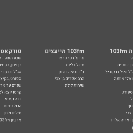
103
103fm מייעצים
פודקאסט
ע
פרופ' רפי קרסו
שבע תשע - 
ובן כספית
מיכל דליות
בן וינון, בקיצו
ל ואיל ברקוביץ'
ד"ר מאיה רוזמן
סג"ל וברקו -
ואלי אוחנה
הרב אפרים בן צבי
ספורט, בקיצו
שיחות לילה
שניים עד ארב
ספורט
קרסו יוצא לא
ל
ככה קמתי
סף
הכול פתוח - א
 צבי
מילים ולחן
ן ואריה אלדד
ארכיון 103fm