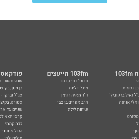
103
103fm מייעצים
פודקאסט
ע
פרופ' רפי קרסו
שבע תשע - 
ובן כספית
מיכל דליות
בן וינון, בקיצו
ל ואיל ברקוביץ'
ד"ר מאיה רוזמן
סג"ל וברקו -
ואלי אוחנה
הרב אפרים בן צבי
ספורט, בקיצו
שיחות לילה
שניים עד ארב
ספורט
קרסו יוצא לא
ל
ככה קמתי
סף
הכול פתוח - א
 צבי
מילים ולחן