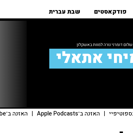
פודקאסטים
שבת עברית
 שלום דומרני נורה למוות באשקלון
יחי אתאלי
ספוטיפיי
|
האזנה ב־Apple Podcasts
|
האזנה ב־youtube