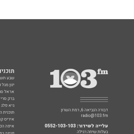
תוכניות fm
שבע תש
ינון מגל 
אראל סג"
ברק סרי 
גיא פלג
דבורה הנביאה 6, רמת השרון
תוכנית ה
radio@103.fm
איריס קו
עלייה לשידור: 0552-103-103
איפה הכ
בעלות שיחה רגילה
פנינה בת