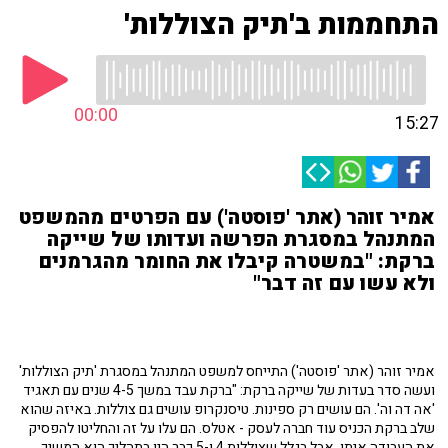
התחממות ב'תיק הצוללות'
00:00
15:27
אמיר זוהר (אתר 'פוסטה') עם הפרטים מהמשפט
המתנהל במסגרת הפרשה ועדותו של שייקה
ברקת: "במשטרה קיבלו את החומר מהגרמנים
ולא עשו עם זה דבר"
אמיר זוהר (אתר 'פוסטה') התייחס למשפט המתנהל במסגרת 'תיק הצוללות'
ועשה סדר בעדות של שייקה ברקת: "ברקת עבד במשך 4-5 שנים עם תאגיד
'אה דה וה'. הם עושים רק ספינות. טיסנקרופ עושים גם צוללות. באיזה שהוא
שלב ברקת הכניס עוד חברה לעסק - אטלס. הם עלו על זה והחליטו להפסיק
את העבודה איתו, אבל בגלל שצוללות 4 ו-5 כבר היו בתהליך הוא המשיך