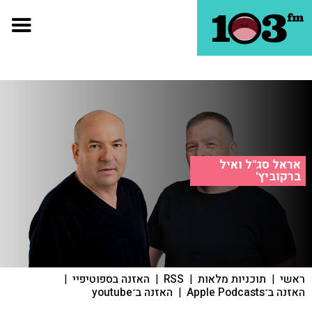
אראל סג"ל ואיל
ברקוביץ'
ראשי
|
תוכניות מלאות
|
RSS
|
האזנה בספוטיפיי
|
האזנה ב־Apple Podcasts
|
האזנה ב־youtube