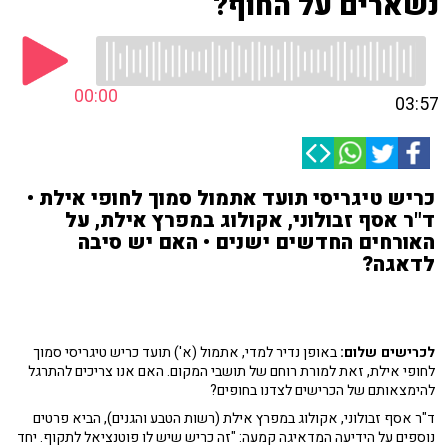
נשארים על החוף?
00:00
03:57
כריש טיגריסי תועד אתמול סמוך לחופי אילת •
ד"ר אסף זבולוני, אקולוג במפרץ אילת, על
האורחים החדשים ישנים • האם יש סיבה
לדאגה?
לכרישים שלום:
באופן נדיר למדי, אתמול (א') תועד כריש טיגריסי סמוך
לחופי אילת, זאת למורת רוחם של תושבי המקום. האם אנו צריכים להתרגל
להימצאותם של הכרישים לצדנו בחופים?
ד"ר אסף זבולוני, אקולוג במפרץ אילת (רשות הטבע והגנים), הביא פרטים
נוספים על הידיעה המדאיגה קמעה: "זה כריש שיש לו פוטנציאל לתקוף. יחד