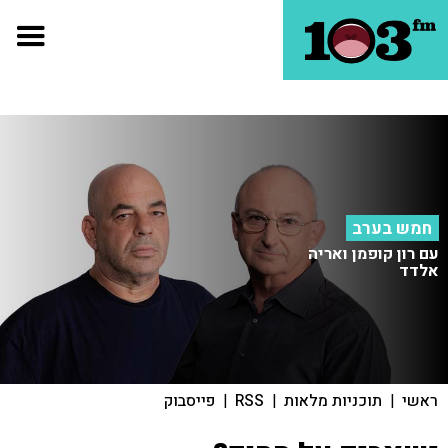
חמש בערב
עם רון קופמן ואריה
אלדד
ראשי
|
תוכניות מלאות
|
RSS
|
פייסבוק