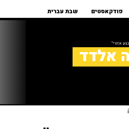
פודקאסטים
שבת עברית
צע אזורי"
ה אלדד