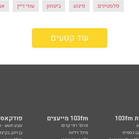
103
103fm מייעצים
פודקאסט
ע
פרופ' רפי קרסו
שבע תשע - 
ובן כספית
מיכל דליות
בן וינון, בקיצו
ל ואיל ברקוביץ'
ד"ר מאיה רוזמן
סג"ל וברקו -
ואלי אוחנה
הרב אפרים בן צבי
ספורט, בקיצו
שיחות לילה
שניים עד ארב
ספורט
קרסו יוצא לא
ל
ככה קמתי
סף
הכול פתוח - א
 צבי
מילים ולחן
ן ואריה אלדד
ארכיון 103fm