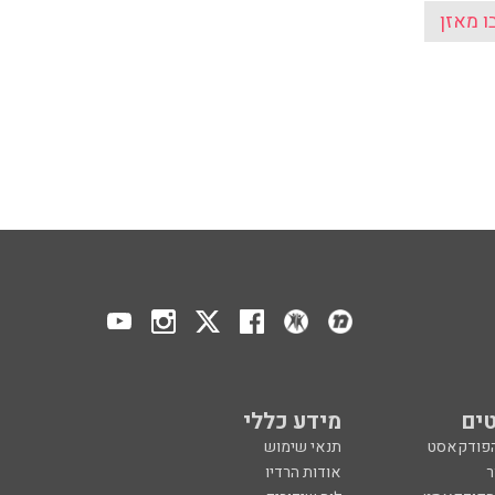
ים
מידע כללי
הפודקאסט
תנאי שימוש
ר
אודות הרדיו
 הפודקאסט
לוח שידורים
ר
מדיניות פרטיות
ע, בקיצור
הצהרת נגישות
כול
הרשמה לניוזלטר
צרו קשר
מנון רגב