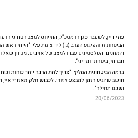
עוזי דיין, לשעבר סגן הרמטכ"ל, התייחס למצב הטחוני הרע
הביטחונית והפיגוע הערב (ג') ליד צומת עלי: "הייתי רא
והמתנים. הפלסטינים עברו למצב של אויבים. מכיוון שאלו 
חברתי, ביטחוני ומדיני".
ברמה הביטחונית המליץ: "צריך לתת הרבה יותר כוחות וכוח. 
חושב שהגיע הזמן למבצע אזורי. לכבוש חלק מאזורי איי, ו
ושכם תחילה".
20/06/2023
פלסטינים
פיגוע
ביטחון
עוזי דיין
אב
עוד קטעים