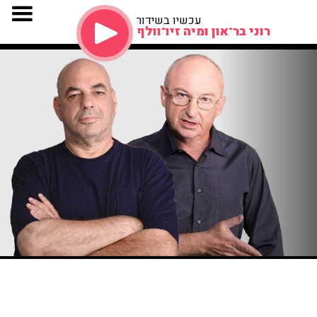
עכשיו בשידור
רוני בר־און ומיה זיו־וולף