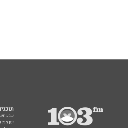
תוכניות fm
שבע תש
ינון מגל 
אראל סג"
ברק סרי 
גיא פלג
דבורה הנביאה 6, רמת השרון
תוכנית ה
radio@103.fm
איריס קו
עלייה לשידור: 0552-103-103
איפה הכ
בעלות שיחה רגילה
פנינה בת
רון קופמ