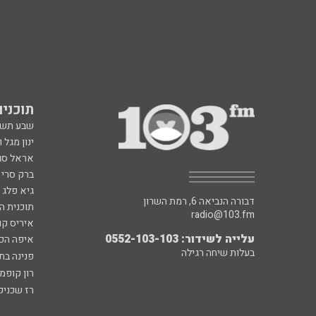
תוכניות fm
שבע תש
ינון מגל 
אראל סג"
ברק סרי 
גיא פלג
דבורה הנביאה 6, רמת השרון
תוכנית ה
radio@103.fm
איריס קו
עלייה לשידור: 0552-103-103
איפה הכ
בעלות שיחה רגילה
פנינה בת
רון קופמ
רז שכניק