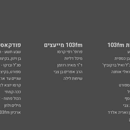
103
103fm מייעצים
פודקאסט
ע
פרופ' רפי קרסו
שבע תשע - 
ובן כספית
מיכל דליות
בן וינון, בקיצו
ל ואיל ברקוביץ'
ד"ר מאיה רוזמן
סג"ל וברקו -
ואלי אוחנה
הרב אפרים בן צבי
ספורט, בקיצו
שיחות לילה
שניים עד ארב
ספורט
קרסו יוצא לא
ל
ככה קמתי
סף
הכול פתוח - א
 צבי
מילים ולחן
ן ואריה אלדד
ארכיון 103fm