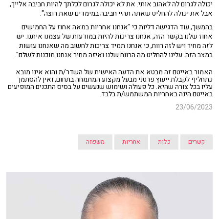
יכולה לגרום לה לאהוב אותי. את לא יכולה לגרום לכלתך להיות חביבה אלייך,
אבל את יכולה להחליט שאתה תהיי חביבה במימדים שאת רוצה".
בהמשך, עוד הדגישה דליות כי "אנחנו אחריות במאה אחוז על החמישים
אחוז שלנו בקשר הזה, אנחנו צריכות להיות במודעות של עצמנו איתנו. יש
לזה מחיר ויש לזה רווח, כי אנחנו תמיד צריכות לחשוב מה שאנחנו עושות
במצב הזה. עלינו להחליט מה הרווח שלנו ואיזה מחיר אנחנו מוכנות לשלם".
האמור באייטם זה מבטא את הדעה האישית של השדר/ת והוא אינו מובא
כתחליף לקבלת ייעוץ פרטני מבעל מקצוע המתמחה בתחום, ואין להסתמך
עליו בכל צורה שהיא. כל פעולה ושימוש שנעשים על בסיס התכנים המופיעים
באייטם הינה באחריות המשתמש/ת בלבד.
23/06/2023
קשרים
כלות
אחריות
משפחה