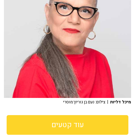
מיכל דליות
| צילום: נעם בן גוריון־מוסרי
עוד קטעים