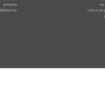
 צבי
מילים ולחן
ן ואריה אלדד
ארכיון 103fm