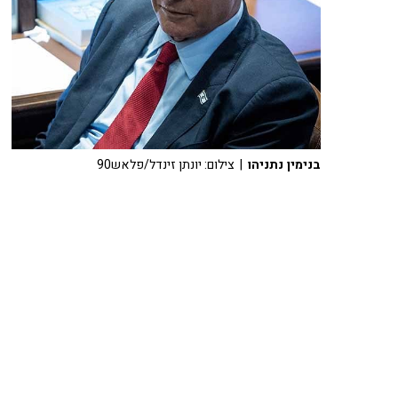
בנימין נתניהו
| צילום: יונתן זינדל/פלאש90