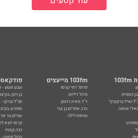
עוד קטעים
103
103fm מייעצים
פודקאסט
ע
פרופ' רפי קרסו
שבע תשע - 
ובן כספית
מיכל דליות
בן וינון, בקיצו
ל ואיל ברקוביץ'
ד"ר מאיה רוזמן
סג"ל וברקו -
ואלי אוחנה
הרב אפרים בן צבי
ספורט, בקיצו
שיחות לילה
שניים עד ארב
ספורט
קרסו יוצא לא
ל
ככה קמתי
סף
הכול פתוח - א