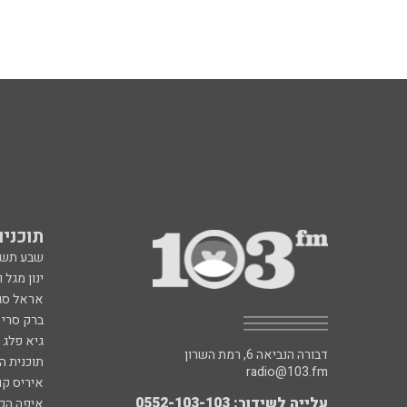
תוכניות fm
שבע תש
ינון מגל 
אראל סג"
ברק סרי 
גיא פלג
דבורה הנביאה 6, רמת השרון
תוכנית ה
radio@103.fm
איריס קו
עלייה לשידור: 0552-103-103
איפה הכ