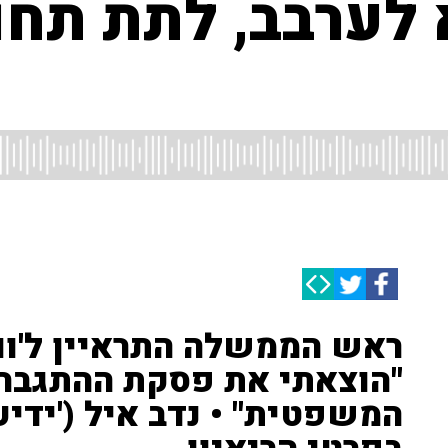
 לערבב, לתת תחו
ראש הממשלה התראיין ל'וול 
"הוצאתי את פסקת ההתגבר
המשפטית" • נדב איל ('ידיע