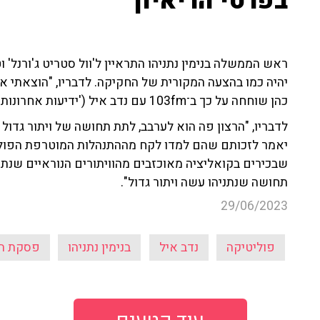
בפרטי הריאיון
ראש הממשלה בנימין נתניהו התראיין ל'וול סטריט ג'ורנל' 
יהיה כמו בהצעה המקורית של החקיקה. לדבריו, "הוצאתי 
כהן שוחחה על כך ב־103fm עם נדב איל ('ידיעות אחרונות'), אשר הביא את כל פרטי הראיון.
לדבריו, "הרצון פה הוא לערבב, לתת תחושה של ויתור גדו
יאמר לזכותם שהם למדו לקח מההתנהלות המוטרפת הפול
שבכירים בקואליציה מאוכזבים מהוויתורים הנוראיים שנתנ
תחושה שנתניהו עשה ויתור גדול".
29/06/2023
פוליטיקה
נדב איל
בנימין נתניהו
פסקת ה