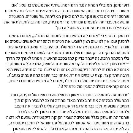
רועי נוימן, ממובילי המחאה נגד הרפורמה, שיתף את משנתו בנושא: "אם
מישהו רוצה לדבר עד כמה המשטרה נחמדה ונעימה איתנו, יש לי כמה אנשים
שחטפו רימונים בראש ונקרעה להם האוזן מאלימות של שוטרים. המשטרה
עושה את עבודתה ולפעמים עם יותר מדי אנרגיות, חצו פה גבולות, ולתאר את
זה כאילו הם נחמדים איתנו זה פשוט לא נכון".
בהמשך, הוסיף כי "אנחנו לא מגיעים מחר לחסום את נתב"ג,, אנחנו מגיעים
להפגין שם. אין לנו שום רצון לשבש את הטיסות ולהפריע לאנשים שטסים או
שחוזרים לארץ. זו הפגנת אזהרה לממשלה, שיהיה ברור שאם הם יביאו עוד
פעם את החוקים הדיקטטורים שלהם ועוד פעם ינסו לעשות שינויים משטריים
בלי הסכמה רחבה, זה ייגמר בדיוק כמו בסבב הראשון. אמרנו לאורך כל הדרך
– אם נצטרך להגיע לימים של קריאה שנייה ושלישית, המדינה לא תשתוק כי
אנחנו לא מוכנים לחיות בדיקטטורה, אנחנו נגיע לשם. סד הזמנים עכשיו הוא
הרבה יותר קצר. קצת שוכחים את זה, אנחנו כבר הפגנו כמה פעמים בנתב"ג,
מותר להפגין במדינת ישראל, גם בנתב"ג, אנחנו לא מגיעים לחסום כבישים,
אנחנו קוראים לכולם להפגין מול טרמינל 3".
"זו התראה לממשלה. בסבב הראשון היו שלושה חודשים של חקיקה, כעת
הממשלה מסלימה את זה בצורה מאוד מהירה ורוצה להעביר חוקים תוך
חמישה שבועות, ולכן כבר מהרגע הראשון חובה עלינו להגביר את הקצב
ולהזכיר לממשלה שהדברים האלה לא יעברו. אם נצטרך להגיע למצב
שהמדינה תושתק בגלל שמנסים להעביר חקיקה דיקטטורית שהעם לא רוצה
בה באחוזים מטורפים... אי אפשר לכפות על עם ישראל לחיות בדיקטטורה,
זה לא יקרה. אז כרגע זו הפגנת אזהרה, אם נצטרך להגיע לימים שנצטרך