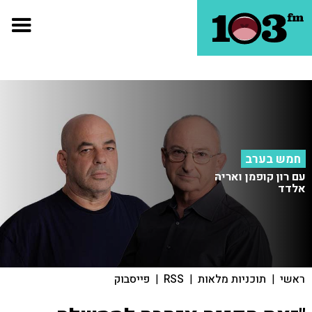
חמש בערב
עם רון קופמן ואריה
אלדד
ראשי
|
תוכניות מלאות
|
RSS
|
פייסבוק