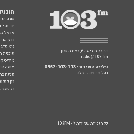
תוכניות fm
שבע תש
ינון מגל 
אראל סג"
ברק סרי 
גיא פלג
דבורה הנביאה 6, רמת השרון
תוכנית ה
radio@103.fm
איריס קו
עלייה לשידור: 0552-103-103
איפה הכ
בעלות שיחה רגילה
פנינה בת
רון קופמ
רז שכניק
כל הזכויות שמורות ל - 103FM