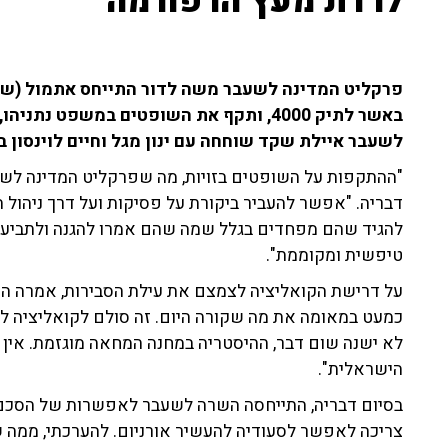
לרדת מעץ הרפורמה"
פרקליט המדינה לשעבר משה לדור התייחס אתמול (ש'
באשר לתיק 4000, ותקף את השופטים במשפט 
לשעבר איילת שקד שוחחה עם ינון מגל וחיים לוינסון ב־103fm וגינתה את דבריו של לדור
"ההתקפות על השופטים בזויות, מה שפרקליט המדינה לש
דבריה. "אפשר להעביר ביקורת על פסיקות ועל דרך ניהול
להגיד שהם מפחדים בגלל שמה שהם אמרו להגנה ולתביעה לא
טיפשית ומקוממת".
על דרישת הקואליציה לצמצם את עילת הסבירות, אמרה 
כמעט במאומה את מה שקורה היום. זה סולם לקואליציה ל
לא ישנה שום דבר, ההיסטריה במחנה המחאה מוגזמת. אין 
הישראלית".
בסיום דבריה, התייחסה השרה לשעבר לאפשרות של הסכם ש
צריכה לאפשר לסעודיה להעשיר אורניום. להערכתי, ממה 