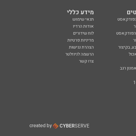
ים
מידע כללי
הפודקאסט
תנאי שימוש
ר
אודות הרדיו
 הפודקאסט
לוח שידורים
ר
מדיניות פרטיות
ע, בקיצור
הצהרת נגישות
כול
הרשמה לניוזלטר
צרו קשר
מנון רגב
created by
CYBER
SERVE