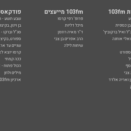
103
103fm מייעצים
פודקאסט
ע
פרופ' רפי קרסו
שבע תשע - 
ובן כספית
מיכל דליות
בן וינון, בקיצו
ל ואיל ברקוביץ'
ד"ר מאיה רוזמן
סג"ל וברקו -
ואלי אוחנה
הרב אפרים בן צבי
ספורט, בקיצו
שיחות לילה
שניים עד ארב
ספורט
קרסו יוצא לא
ל
ככה קמתי
סף
הכול פתוח - א
 צבי
מילים ולחן
ן ואריה אלדד
ארכיון 103fm