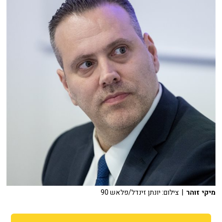
מיקי זוהר
| צילום: יונתן זינדל/פלאש 90