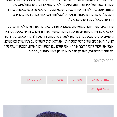
עם חצי גמר של אירופה, ועם העפלה לאולימפיאדה. היינו כחולמים, אני
מקווה שנמשיך לקצור פירות ביתר ענפי הספורט, אני מרגיש שאנחנו בדרך
הנכונה", אמר בהתרגשות, והוסיף: "הצלחות מביאות גם הוצאות, כן ירבו
הוצאות כאלה במדינת ישראל".
עוד הגיב השר זוהר למתקפה שנמצא תחתיו בימים האחרונים, לאחר ש־66
אנשי אקדמיה וסופרים פרסמו ביום חמישי האחרון מכתב חריף בטענה כי היו
מינויים פוליטים בעקבות כוונתו למנות את נווה דרומי, ד"ר גדי טאוב ובני ציפר
לוועד הנאמנים של פרסי הספרות. "אני לא יכול לשלוט על תחושות האנשים,
אבל אני יכול להגיד דבר אחד - אני שלם עם המינויים האלה, המצפון שלי נקי.
זה תיקון היסטורי, האיזון הזה הוא איזון ראוי בעיניי", הבהיר.
02/07/2023
נבחרת ישראל
סופרים
מיקי זוהר
אולימפיאדה
אנשי אקדמיה