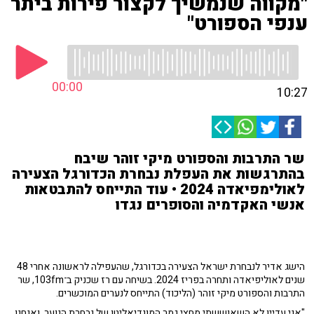
"מקווה שנמשיך לקצור פירות ביתר
ענפי הספורט"
00:00
10:27
שר התרבות והספורט מיקי זוהר שיבח
בהתרגשות את העפלת נבחרת הכדורגל הצעירה
לאולימפיאדה 2024 • עוד התייחס להתבטאות
אנשי האקדמיה והסופרים נגדו
הישג אדיר לנבחרת ישראל הצעירה בכדורגל, שהעפילה לראשונה אחרי 48
שנים לאוליפיאדה ותחרה בפריז 2024. בשיחה עם רז שכניק ב־103fm, שר
התרבות והספורט מיקי זוהר (הליכוד) התייחס לנערים המוכשרים.
"אני עדיין לא השאוששתי מחצי גמר המונדיאליטו של נבחרת הנוער, ואנחנו