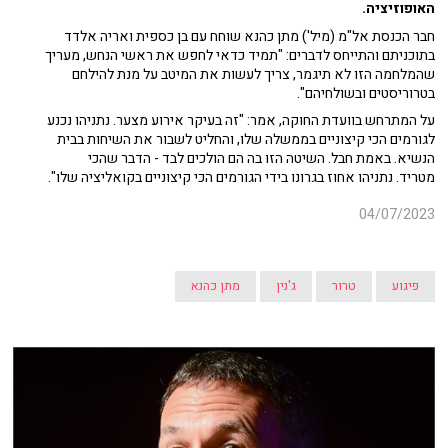
האופוזיציה.
חבר הכנסת אל"מ (מיל') מתן כהנא שוחח עם בן כספית ואריה אלדד
בתוכניתם והתייחס לדברים: "תמיד כדאי לחפש את ראשי הנחש, מעריך
שהמלחמה הזו לא תיגמר, צריך לעשות את המיטב על מנת להילחם
בטרוריסטים ובשולחיהם".
על המתרחש בוועדת החוקה, אמר: "זה בעיקר אירוע מצער. נתניהו נכנע
לגורמים הכי קיצוניים בממשלה שלו, והחליט לשבור את השיחות בבית
הנשיא. באמת חבל. השיטה הזו בה הם הולכים לבד - הדבר שהכי
מטריד. נתניהו אחוז בגרונו בידי הגורמים הכי קיצוניים בקואליציה שלו".
04/07/2023
פיגוע
טרור
ג'נין
מתן כהנא