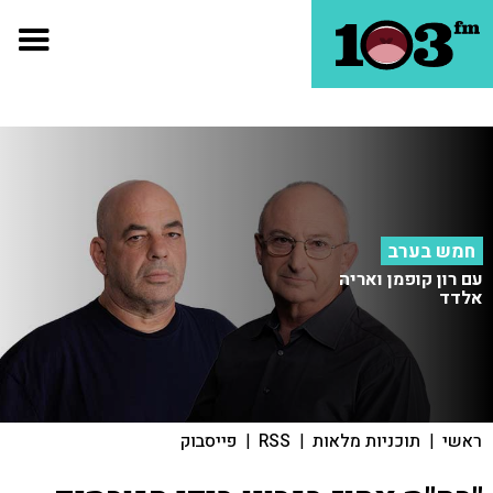
חמש בערב
עם רון קופמן ואריה
אלדד
ראשי
|
תוכניות מלאות
|
RSS
|
פייסבוק