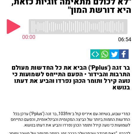
"לא לכולם מתאימה זוגיות כזאת,
היא דורשת המון"
00:00
06:54
בר זגה ('Pplus') הביא את כל החדשות מעולם
התרבות והבידור • הפעם התייחס לשמועות כי
נועה קירל ותומר הכהן נפרדו והביע את דעתו
בנושא
כמדי שבוע, בשיחה עם איריס קול ב־103fm, בר זגה ('Pplus') עדכן בכל
החדשות החמות ביותר של הביצה המקומית והבינלאומית, והפעם התייחס
לשמועות כי נועה קירל ותומר הכהן נפרדו והביע את דעתו בנושא.
לדבריו, "זאת פרידה שהתבשלה הרבה זמן, הייתה תקופה של משבר וחוסר