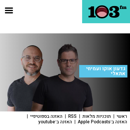
גדעון אוקו ועמיחי
אתאלי
ראשי
|
תוכניות מלאות
|
RSS
|
האזנה בספוטיפיי
|
האזנה ב־Apple Podcasts
|
האזנה ב־youtube