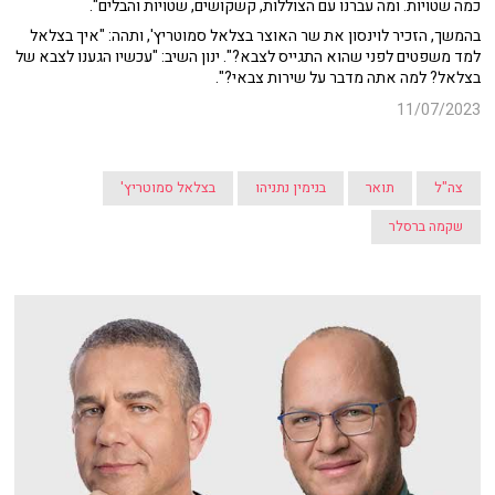
כמה שטויות. ומה עברנו עם הצוללות, קשקושים, שטויות והבלים".
בהמשך, הזכיר לוינסון את שר האוצר בצלאל סמוטריץ', ותהה: "איך בצלאל
למד משפטים לפני שהוא התגייס לצבא?". ינון השיב: "עכשיו הגענו לצבא של
בצלאל? למה אתה מדבר על שירות צבאי?".
11/07/2023
צה"ל
תואר
בנימין נתניהו
בצלאל סמוטריץ'
שקמה ברסלר