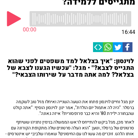
מתגייסים ללמידה?
00:00
16:44
לוינסון: "איך בצלאל למד משפטים לפני שהוא
התגייס לצבא?" • מגל: "עכשיו הגענו לצבא של
בצלאל? למה אתה מדבר על שירותו הצבאי?"
ינון מגל וחיים לוינסון פתחו את השעה השנייה ואיחלו מזל טוב לשקמה
ברסלר. "היה לה אתמול יום הולדת", אמר ינון. לוינסון הוסיף: "אתה קולט
שהבחורה ילידת 80' והיא כבר פרופסורית? איזה גאונה".
לאחר מכן, מגל ביקש להתייחס לראש הממשלה בנימין נתניהו ששיתף
סרטונים של ברסלר, וטען: "הוא העלה סרטונים שלה מתקופת הקורונה עם
אותו הלהט. זוכרים מה עשו לנו עם החיסונים? שאמרו שלביבי יש אינטרסים -