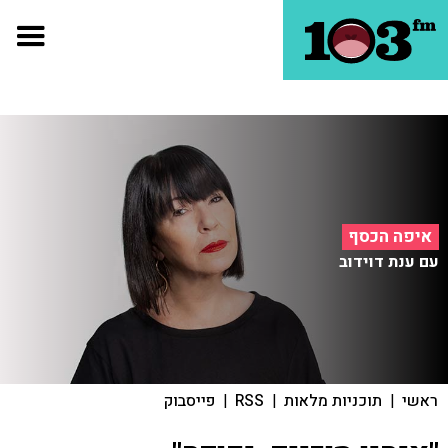
איפה הכסף
עם ענת דוידוב
ראשי
|
תוכניות מלאות
|
RSS
|
פייסבוק