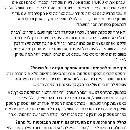
"עברנו את ה- 14,400 מגה וואט", דיווח שפיגלר והסביר: "אנחנו נמצאים
במצב שיחידות הייצור נמצאות בייצור שנותן מענה לכל צריכת החשמל של כל
תושבי המדינה. גם באותה נקודה שבה הצריכה היא מקסימלית, עם עודף
שנותן לנו מרחב ביטחון, כך שכולם להמשיך לתפקד באופן שוטף ולא
להתעסק בסוגיית חסר החשמל".
"לא יהיו הפסקות חשמל", הכריז שפיגלר לגבי סוף השבוע הקרוב, "חברת
'נגה' היא זו שעל פי הערכות, קובעת מה היקף הייצור שצריך להיות מנת
חלקנו. אנחנו נמצאים עם מרווח ביטחון גדול מאוד בין יכולת הייצור לבין
הצריכה שעתידה להיות בכל הימים שאנו עומדים בפתחם. כך שלא צפויה
בשום פנים ואופן סיטואציה שבה אנשים יצרכו חשמל יותר ממה שניתן
לייצר".
איך אפשר להבטיח שתהיה אספקה תקינה של חשמל?
"הפקנו לקחים והסקנו מסקנות. אנחנו נמצאים בתיאום מלא מול חברת 'נגה',
וגם עם משרד האנרגיה. אחת ליום אנחנו עורכים שיח אודות המצב ומה
שצפוי להיות ביום שלאחר מכן, כך שאנחנו מוכנים", הדגיש.
בהמשך, התייחס לנושא ייצור החשמל. "יחידות הייצור המתוקנות בארץ, לא
רק של חברת החשמל, אלא גם של כל היצרנים הפרטיים, כולל הייצור
באמצעות קרני השמש – בהחלט נותנות מספיק אנרגיה. ישנו מספיק הספק
שייתן מענה לצריכה מוגברת של חשמל בקרב כל תושבי המדינה. אנו נמצאים
במרחב מספיק בטוח בין צריכה מרבית לבין יכולת הייצור של התחנות", אמר.
כחלק מההערכות אתם מפעילים גם תחנות המבוססות על פחם?
"בהחלט. בהתאם לצורך", השיב שפיגלר, "אלו תחנות ייצור פעילות. עדיין לא