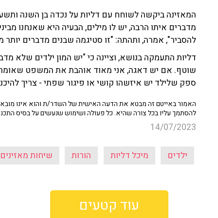
המאזינה ביקשה לשוחח עם דליות על נכדה בן השנה ותשעה
מדברים איתו הרבה, יש לו מילים, הבעיה היא שאנחנו מביני
להסביר", אמרה, ותהתה: "זו סטיגמה שבנים מדברים יותר מ
דליות התעמקה בנושא, וציינה כי "יש המון ילדים שלא מדבר
שוטף. אם יש דאגה, אני מאוד אוהבת את המשפט שאומר '
ספק שלילד יש איזשהו קושי או פיגור שפתי - צריך להיכנס
האמור באייטם זה מבטא את הדעה האישית של השדר/ת והוא אינו מובא כ
להסתמך עליו בכל צורה שהיא. כל פעולה ושימוש שנעשים על בסיס התכנ
14/07/2023
ילדים
מיכל דליות
הורות
שיחות מאזינים
עוד קטעים