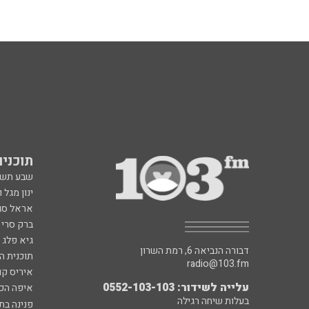
תוכניות fm
שבע תש
ינון מגל 
אראל סג"
ברק סרי 
גיא פלג
דבורה הנביאה 6, רמת השרון
תוכנית ה
radio@103.fm
איריס קו
עלייה לשידור: 0552-103-103
איפה הכ
בעלות שיחה רגילה
פנינה בת