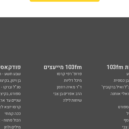
103
103fm מייעצים
פודקאסט
ע
פרופ' רפי קרסו
שבע תשע - 
ובן כספית
מיכל דליות
בן וינון, בקיצו
ל ואיל ברקוביץ'
ד"ר מאיה רוזמן
סג"ל וברקו -
ואלי אוחנה
הרב אפרים בן צבי
ספורט, בקיצו
שיחות לילה
שניים עד ארב
ספורט
קרסו יוצא לא
ל
ככה קמתי
סף
הכול פתוח - א
 צבי
מילים ולחן