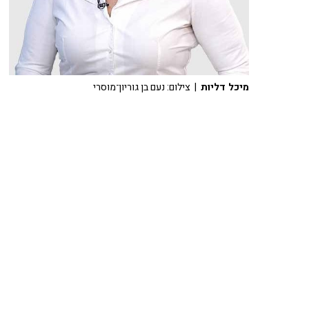
מיכל דליות
| צילום: נעם בן גוריון־מוסרי