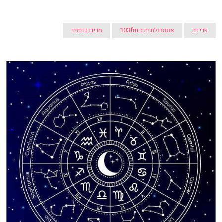
פרידה
אסטרולוגיה ב־103fm
מרים בנימיני