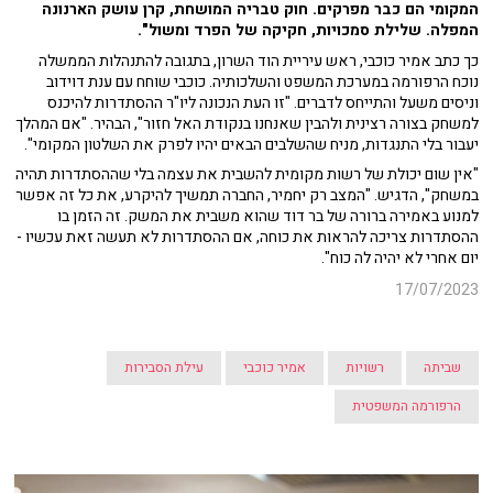
המקומי הם כבר מפרקים. חוק טבריה המושחת, קרן עושק הארנונה
המפלה. שלילת סמכויות, חקיקה של הפרד ומשול".
כך כתב אמיר כוכבי, ראש עיריית הוד השרון, בתגובה להתנהלות הממשלה
נוכח הרפורמה במערכת המשפט והשלכותיה. כוכבי שוחח עם ענת דוידוב
וניסים משעל והתייחס לדברים. "זו העת הנכונה ליו"ר ההסתדרות להיכנס
למשחק בצורה רצינית ולהבין שאנחנו בנקודת האל חזור", הבהיר. "אם המהלך
יעבור בלי התנגדות, מניח שהשלבים הבאים יהיו לפרק את השלטון המקומי".
"אין שום יכולת של רשות מקומית להשבית את עצמה בלי שההסתדרות תהיה
במשחק", הדגיש. "המצב רק יחמיר, החברה תמשיך להיקרע, את כל זה אפשר
למנוע באמירה ברורה של בר דוד שהוא משבית את המשק. זה הזמן בו
ההסתדרות צריכה להראות את כוחה, אם ההסתדרות לא תעשה זאת עכשיו -
יום אחרי לא יהיה לה כוח".
17/07/2023
שביתה
רשויות
אמיר כוכבי
עילת הסבירות
הרפורמה המשפטית