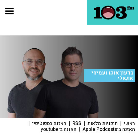
גדעון אוקו ועמיחי
אתאלי
ראשי
|
תוכניות מלאות
|
RSS
|
האזנה בספוטיפיי
|
האזנה ב־Apple Podcasts
|
האזנה ב־youtube