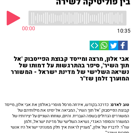
בין פוליטיקה לשירה
00:00
10:35
אבי אלון, מרצה ומייסד קבוצת הפייסבוק 'אל
תוך השיר', סיפר בהתרגשות על דמותו של
נשיאה השלישי של מדינת ישראל - המשורר
המוערך זלמן שז"ר
טוב לאדם:
כדרכה בקודש, אירחה מרסל מוסרי באולפן את אבי אלון, מייסד
קבוצת הפייסבוק 'אל תוך השיר', המביאה אל ימינו את מילותיהם של
המשוררים הגדולים בשפה העברית. והיום, שוחחו השניים על יצירותיו של
המשורר והסופר האגדי, נשיאה השלישי של מדינת ישראל, זלמן
שז"ר. לדבריו של אלון, "מעניין לראות איך חלק ממנהיגי ישראל היו אנשי
ספרות ושירה".