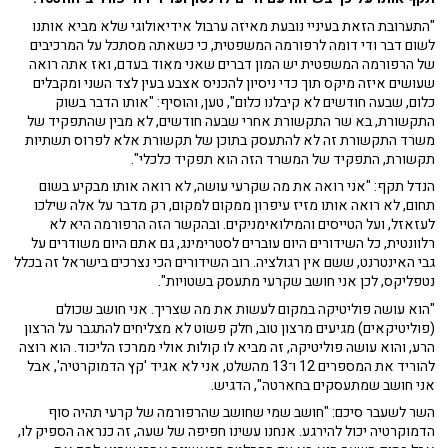
"התערובת הזאת בעיניי נובעת מאיזה ערבול אידיאולוגי שלא מביא אותנו
לשום דבר ודי דומה לרפורמה המשפטית, כי כשאתה מסתכל על המרכיבים
של הרפורמה המשפטית יש המון דברים שאני מאוד בעדם, ואז אתה רואה
שעושים איזה מיקס תוך כדי ניסיון להכניס אצבע בעין לצד השני ומקבלים
כלום, שבעה חודשים לא קיבלנו כלום", טען, והוסיף: "אותו הדבר בשוק
התקשורת, בא שר התקשורת אחרי שבעה חודשים, לא מבין שהתפקיד של
משרד התקשורת זה לא להתעסק בתוכן של תקשורת אלא לפרוס תשתיות
תקשורת, התפקיד של המשרד הזה הוא תפקיד כלכלי".
הנדל תקף: "אני רואה את מה שקרעי עושה, לא רואה אותו מבקיע בשום
תחום, לא רואה אותו מזיז עיפרון ממקום למקום, רק מדבר על אלה שילכו
לעזאזל, ועל הטייסים והמילואימניקים. ובהקשר הזה הרפורמה היא לא
רלוונטית, כל השידורים היום עוברים לסטרימינג, גם אתם היום משודרים על
גבי האינטרנט, ששם אין רגולציה. רוב השידורים הכי נצרכים בישראל זה בכלל
נטפליקס, לכן אני חושב שקרעי מתעסק בשטויות".
"הוא עושה פוליטיקה במקום לעשות את מה שצריך. אני חושב שכולם
(פוליטיקאים) מגיעים מרצון טוב, חלק פשוט לא מצליחים להתגבר על הרצון
הרע, והוא עושה פוליטיקה, זה מביא לו קולות אולי ממרכז הליכוד. הוא רוצה
להוריד את המספרים 12 ו־13 מהשלט, אני לא אגיד 'קץ הדמוקרטיה', אבל
אני חושב שמתעסקים בחארטה", הדגיש.
השר לשעבר סיכם: "חושב שמי שחושב שהרפורמה של קרעי תהיה סוף
הדמוקרטיה יכול להירגע. אנחנו עשינו חפיפה של שעה, זה כנראה הספיק לו,