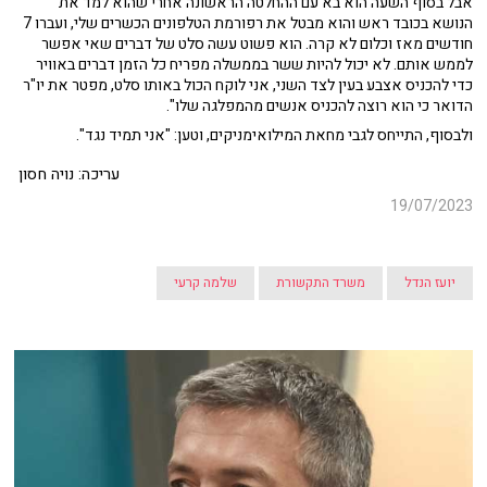
אבל בסוף השעה הוא בא עם ההחלטה הראשונה אחרי שהוא למד את
הנושא בכובד ראש והוא מבטל את רפורמת הטלפונים הכשרים שלי, ועברו 7
חודשים מאז וכלום לא קרה. הוא פשוט עשה סלט של דברים שאי אפשר
לממש אותם. לא יכול להיות ששר בממשלה מפריח כל הזמן דברים באוויר
כדי להכניס אצבע בעין לצד השני, אני לוקח הכול באותו סלט, מפטר את יו"ר
הדואר כי הוא רוצה להכניס אנשים מהמפלגה שלו".
ולבסוף, התייחס לגבי מחאת המילואימניקים, וטען: "אני תמיד נגד".
עריכה: נויה חסון
19/07/2023
יועז הנדל
משרד התקשורת
שלמה קרעי