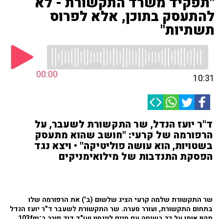
"תפקיד משרד התקשורת - לא
להתעסק בתוכן, אלא לפרוס
תשתיות"
00:00
10:31
ד"ר יועז הנדל, שר התקשורת לשעבר, על
הרפורמה של קרעי: "חושב שהוא מתעסק
בשטויות, הוא עושה פוליטיקה" • ויצא נגד
הפסקת התנדבות של מילואימניקים
שר התקשורת שלמה קרעי הציג שלשום (ב') את הרפורמה שלו
בתחום התקשורת, ועורר סערה. שר התקשורת לשעבר ד"ר יועז הנדל
תקף אותו על כך בשיחה עם חיים לוינסון ועו"ד דוד פורר ב־103fm.