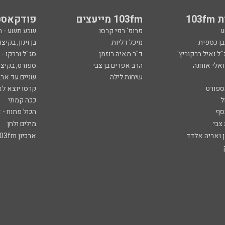
103
103fm מייעצים
פודקאסט
ע
פרופ' רפי קרסו
שבע תשע - 
ובן כספית
מיכל דליות
בן וינון, בקיצו
ל ואיל ברקוביץ'
ד"ר מאיה רוזמן
סג"ל וברקו -
ואלי אוחנה
הרב אפרים בן צבי
ספורט, בקיצו
שיחות לילה
שניים עד ארב
ספורט
קרסו יוצא לא
ל
ככה קמתי
סף
הכול פתוח - א
 צבי
מילים ולחן
ן ואריה אלדד
ארכיון 103fm