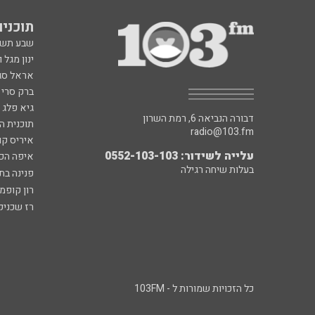
תוכניות fm
שבע תש
ינון מגל 
אראל סג"
ברק סרי 
גיא פלג
דבורה הנביאה 6, רמת השרון
תוכנית ה
radio@103.fm
איריס קו
עלייה לשידור: 0552-103-103
איפה הכ
בעלות שיחה רגילה
פנינה בת
רון קופמ
רז שכניק
כל הזכויות שמורות ל - 103FM