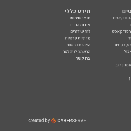
ים
מידע כללי
הפודקאסט
תנאי שימוש
ר
אודות הרדיו
 הפודקאסט
לוח שידורים
ר
מדיניות פרטיות
ע, בקיצור
הצהרת נגישות
כול
הרשמה לניוזלטר
צרו קשר
מנון רגב
created by
CYBER
SERVE