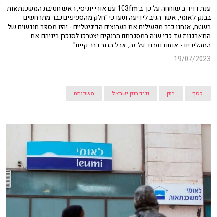
ענת דוידוב שוחחה על כך ב־103fm עם אורי יוניסי, ראש חטיבת המשכנתאות
בבנק לאומי, אשר הגיב לידיעה וטעו כי "חלק מהסעיפים כבר מתרחשים
בשטח, אנחנו כבר מפעילים את הערוצים הדיגיטליים - יהיו מספר חודשים של
התארגנות עד כדי שנה במסגרתם הבנקים יצטרכו לסנכרן ביניהם את
התהליכים - אנחנו נעבוד על זה, אבל הרוב כבר קיים".
19/07/2023
כסף
בנק
נגיד בנק ישראל
משכנתה