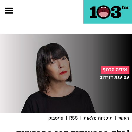
איפה הכסף
עם ענת דוידוב
ראשי
|
תוכניות מלאות
|
RSS
|
פייסבוק