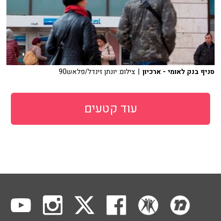
סניף בנק לאומי - ארכיון
| צילום: יונתן זינדל/פלאש90
עוד קטעים