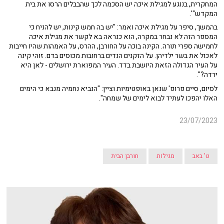
המחקרית, בנוגע למגילת איכה יש הסכמה לכך שהבבלים הרסו את בית
המקדש"'.
בהמשך, סיפר על מגילת איכה ואמר: "יש בה חמש קינות, יש להניח כי
המספר הזה לא נבחר במקרה, הוא כנראה בא לקשר את מגילת איכה
לחמישה ספרי תורה. הקינה בוכה על החורבן, ההרס, על האמהות שהיו חייבות
לאכול את בשר ילדיהן. על הזקנים הנדים ברחובות מכוסים בדם. זוהי קינה
על העיר הגדולה הזאת היושבת בדד. העיר המפוארת ירושלים - לאן היא
ירדה?".
לסיום, סיים פרופ' שנאן באופטימיות וציין: "הנביא נחמיה מנבא כי הימים
האלו יהפכו לעתיד לבוא לימים של שמחה".
23/07/2023
ט' באב
מגילות
חורבן הבית