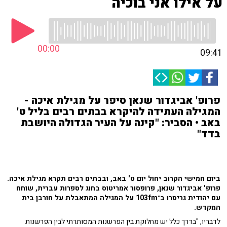
על אילו אני בוכיה
00:00
09:41
פרופ' אביגדור שנאן סיפר על מגילת איכה -
המגילה העתידה להיקרא בבתים רבים בליל ט'
באב • הסביר: "קינה על העיר הגדולה היושבת
בדד"
ביום חמישי הקרוב יחול יום ט' באב, ובבתים רבים תקרא מגילת איכה.
פרופ' אביגדור שנאן, פרופסור אמריטוס בחוג לספרות עברית, שוחח
עם יהודית גריסרו ב־103fm על המגילה המתאבלת על חורבן בית
המקדש.
לדבריו, "בדרך כלל יש מחלוקת בין הפרשנות המסותרתי לבין הפרשנות