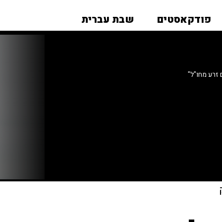
פודקאסטים
שבת עברית
 זרע מחו"ל"