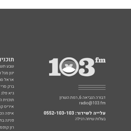
תוכניות fm
שבע תש
ינון מגל 
אראל סג"
ברק סרי 
גיא פלג
דבורה הנביאה 6, רמת השרון
תוכנית ה
radio@103.fm
איריס קו
עלייה לשידור: 0552-103-103
איפה הכ
בעלות שיחה רגילה
פנינה בת
רון קופמ