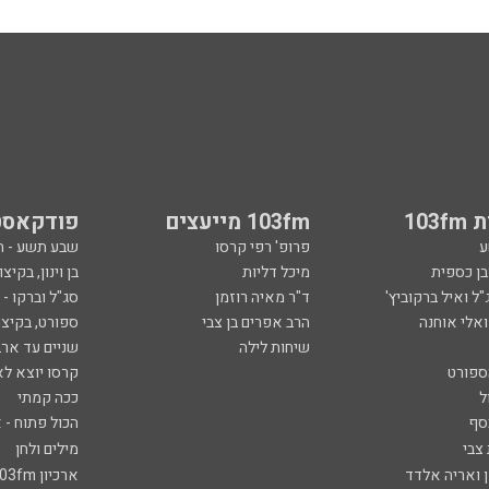
103
103fm מייעצים
פודקאסט
ע
פרופ' רפי קרסו
שבע תשע - 
ובן כספית
מיכל דליות
בן וינון, בקיצו
ל ואיל ברקוביץ'
ד"ר מאיה רוזמן
סג"ל וברקו -
ואלי אוחנה
הרב אפרים בן צבי
ספורט, בקיצו
שיחות לילה
שניים עד ארב
ספורט
קרסו יוצא לא
ל
ככה קמתי
סף
הכול פתוח - א
 צבי
מילים ולחן
ן ואריה אלדד
ארכיון 103fm