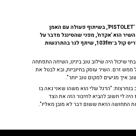
הכוכב הענק סטפן לגר יצא בסינגל בינלאומי חדש בשם 'PISTOLET', בשיתוף פעולה עם האמן
ו לעברית של שם השיר הוא 'אקדח', מפני שהסינגל מדבר על
התקופות הקשות שכל אחד מאתנו עובר. בשיחה עם איריס קול ב־103fm, שיתף לגר בהתרגשות
בתי שיכול היה שילוב טוב בינינו, השיחה התפתחה
ל ממש זרם. השיר עוסק בחיוביות, ובא לבטל את
וב איך מגיעים למקום טוב יותר".
נחרצות: "הדגל שלי הוא משהו שאני גאה בו
 היה לי חשוב להביא לחיבור הזה את הצד
ואת התחושה הזאת ששום דבר לא מובן מאליו".