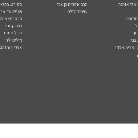
ואלי אוחנה
הרב אפרים בן צבי
ספורט, בקיצו
שיחות לילה
שניים עד ארב
ספורט
קרסו יוצא לא
ל
ככה קמתי
סף
הכול פתוח - א
 צבי
מילים ולחן
ן ואריה אלדד
ארכיון 103fm