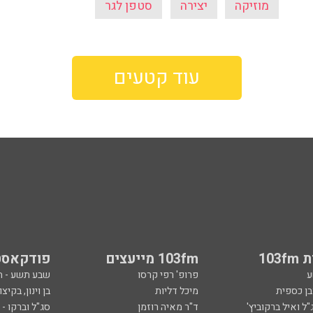
מוזיקה
יצירה
סטפן לגר
עוד קטעים
103
103fm מייעצים
פודקאסט
ע
פרופ' רפי קרסו
שבע תשע - 
ובן כספית
מיכל דליות
בן וינון, בקיצו
ל ואיל ברקוביץ'
ד"ר מאיה רוזמן
סג"ל וברקו -