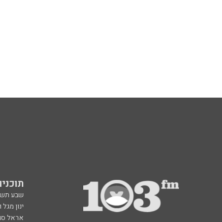
תוכניות fm
שבע תש
ינון מגל 
אראל סג"