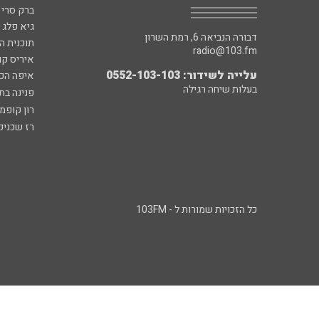
ברק סרי 
גיא פלג
דבורה הנביאה 6, רמת השרון
תוכנית ה
radio@103.fm
איריס קו
עלייה לשידור: 0552-103-103
איפה הכ
בעלות שיחה רגילה
פנינה בת
רון קופמ
רז שכניק
כל הזכויות שמורות ל - 103FM