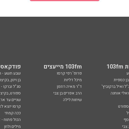
103
103fm מייעצים
פודקאסט
ע
פרופ' רפי קרסו
שבע תשע - 
ובן כספית
מיכל דליות
בן וינון, בקיצו
ל ואיל ברקוביץ'
ד"ר מאיה רוזמן
סג"ל וברקו -
ואלי אוחנה
הרב אפרים בן צבי
ספורט, בקיצו
שיחות לילה
שניים עד ארב
ספורט
קרסו יוצא לא
ל
ככה קמתי
סף
הכול פתוח - א
 צבי
מילים ולחן