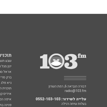
תוכניות fm
שבע תש
ינון מגל 
אראל סג"
ברק סרי 
גיא פלג
דבורה הנביאה 6, רמת השרון
תוכנית ה
radio@103.fm
איריס קו
עלייה לשידור: 0552-103-103
איפה הכ
בעלות שיחה רגילה
פנינה בת