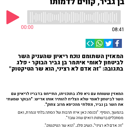
בן גביר, קווים לדמותו
00:00
08:41
המאזין השתומם נוכח ריאיון שהעניק השר
לביטחון לאומי איתמר בן גביר הבוקר • פלג
בתגובה: "זה אדם לא רציני, הוא שר הטיקטוק"
המאזין ששוחח עם גיא פלג בתוכניתו, התייחס בדבריו לריאיון עם
השר לביטחון לאומי שלא הצליח להותיר אותו אדיש: "הבוקר שמעתי
את השר בן גביר, ונפלתי מהכיסא מרוב צחוק".
בהמשך, הוסיף: "נכנסה כאן איזו תרבות של הסתה בלתי נגמרת, ואם
מסתכלים ברשתות רואים שזה עובד".
"זה אדם לא רציני", השיב פלג, "הוא שר הטיקטוק".