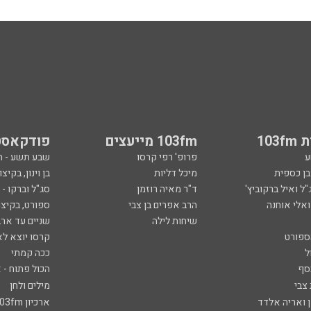
103
103fm מייעצים
פודקאסט
ע
פרופ' רפי קרסו
שבע תשע - 
ובן כספית
מיכל דליות
בן וינון, בקיצו
ל ואיל ברקוביץ'
ד"ר מאיה רוזמן
סג"ל וברקו -
ואלי אוחנה
הרב אפרים בן צבי
ספורט, בקיצו
שיחות לילה
שניים עד ארב
ספורט
קרסו יוצא לא
ל
ככה קמתי
סף
הכול פתוח - א
 צבי
מילים ולחן
ן ואריה אלדד
ארכיון 103fm