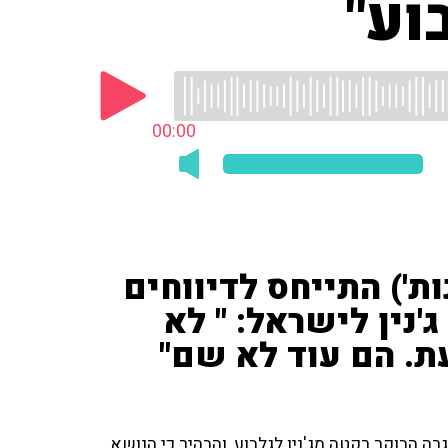
וע"
00:00
ות') התייחס לדיווחים
'נין לישראל: " לא
ת. הם עוד לא שם"
רה הבוקר רקטה מג'נין לגלבוע, והבהיר כי הנושא