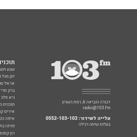
תוכניות fm
שבע תש
ינון מגל 
אראל סג"
ברק סרי 
גיא פלג
דבורה הנביאה 6, רמת השרון
תוכנית ה
radio@103.fm
איריס קו
עלייה לשידור: 0552-103-103
איפה הכ
בעלות שיחה רגילה
פנינה בת
רון קופמ