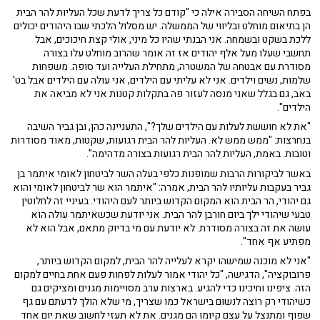
בפתח השיחה הסבירה אילה כי "קודם כל צריך לדעת שכל העליות להר הבית
הן בתיאום מוחלט ובליווי של הממשלה. יש מסלול הלכתי שבו היהודים יכולים
ללכת בשקט ובשמחה. אני הבנתי שהיו כל מיני, אולי קצת חיכוכים, אבל
תחשבי שעלו מעל אלף יהודים אז זה אומר שהרוב מוחלט עלו בצורה
מסודרת עם אבטחה של המשטרה, מתחילת העלייה ועד סופה. משפחות
שלמות, נשים וילדים. אני לא עליתי עם הילדים, אני עולה עם הילדים אבל בט'
באב, גם בגלל שאני מנסה לעזור פה בתקלות קטנות אני לא מביאה את
הילדים".
"את לא חוששת לעלות עם הילדים שלך?", התעניינה כהן, ובן גביר השיבה
בנחרצות: "ממש ממש לא. העליות להר הבית רגועות, שקטות, מאוד מסודרות
וטובות. באמת, העליות להר הבית רגועות בצורה מדהימה".
באשר לביקורות הרבות שמופנות כלפי בעלה השר לביטחון לאומי איתמר בן
גביר בעקבות עליותיו להר הבית, אמרה: "איתמר הוא שר לביטחון לאומי והוא
גם יהודי, הר הבית הוא המקום הקדוש ביותר לעם היהודי. בעיניי זה לחלוטין
טבעי שיהודי ילך ביום חורבן להר הבית. אני יודעת שכשאיתמר עולה הוא
עושה את זה בצורה מסודרת. לא יודעת עם מי בדיוק מתאם, אבל הוא לא
מפתיע אף אחד".
"אני לא מוכנה שמישהו יקרא לעלייה להר הבית, למקום הקדוש ביותר,
פרובוקציה", הדגישה, "כל יהודי אמור לעלות לפחות פעם אחת בחיים למקום
הזה. ציפינו וחיכינו כדי להגיע. בארצות ערב מסויימות מגנים ומציקים גם
כשיהודי רק רוצה לנשום בישראל כמו שצריך, מי שלא הולך לדעתם עם גף
שפוף ומתנצל על עצם קיומו הם מגנים. את לא תעזי לחשוב שאת יום אחד