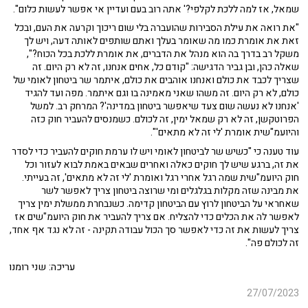
שמאל, אז למה ללכת לקלפי?' אתה רוב בעם ועדיין אי אפשר לעשות כלום".
"את רואה את עילת הסבירות שהועברה בלי שום ריכוך וקרעה את העם, ובכל
זאת את אומרת כמו מה שאומר בעלך ואתם שותפים לאותה דעה, ויש לך
משקל רב בדרך בה הוא מנהל את הדברים, את אומרת ללכת בכל הכוח?",
שאלה כהן, ובן גביר הדגישה: "קודם כל, אחים אנחנו, זה לא רק היום. זה
שצריך לכבד את כולם ואנחנו אוהבים את כולם, איתמר שר ביטחון לאומי של
כולם, לא רק היום. זה משהו שאני מאמינה בו וגם איתמר. מפה ועד להגיד
'אנחנו לא נעשה שום צעד שיאפשר ביטחון במדינה'? המרחק רב. למשל
הפרוטקשן, זה לא רק שמאל ימין, זה לכולם. כשמנסים להעביר חוק כזה
והיועמ"שית אומרת 'לי זה לא מתאים'".
עוד טענה כי "כשיש שר לביטחון לאומי ויש לו ערמת חוקים להעביר כדי לסדר
את זה, ברגע שיש לך חוקים כאלה ואחרים שבאים באמת לבוא לעזור וכל
חוק היועמ"שית שמה רגל אחרי רגל ואומרת 'לי זה לא מתאים', זה בעייתי.
את מבינה שזה מקלות בגלגלים ומי שרוצה ביטחון צריך לאפשר לשר
שאחראי על הביטחון לרוץ עם הביטחון קדימה. כשנבחרת ממשלת ימין צריך
לאפשר לה את הכלים כדי להצליח. אם צריך להעביר את חוק היועמ"שים אז
צריך לעשות את זה כדי לאפשר סך הכול עבודה תקינה - זה לא נגד אף אחד,
זה לכולם פה".
עריכה: שני רומנו
27/07/2023