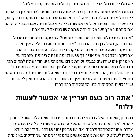
לא תלכי לים בתל אביב כי פתאום ירדן החליטה שהים קשור אליה".
בתגובה לאמירותיה ציינה כהן כי היא אינה בטוחה שניתן להשוות בין הר הבית
לים בתל אביב, ואילה התרעמה: "בוודאי שאפשר. הר הבית המקום הכי קדוש,
בים יש לך עוד חופים. אבל אי אפשר בגלל גינוי של מדינה שגם ככה לא אוהב
את קיומנו בארץ ישראל והייתה שמחה שנצטמצם לעיר אחת".
"אנחנו צריכים לעשות רק מה שטוב בעניינו? אמריקה גם מוטרדת ומגנה",
אמרה כהן, ואילה בן גביר הבהירה: "אני בטוחה שמעצם עלייה אין סיבה.
אמריקה ידועה כזכויות אדם. אמריקה ידידה שלנו, אנחנו מכבדים את
אמריקה ובכל זאת אני אגיד לך שיש לנו פה מדינה ריבונית. סומכת על
האמריקאים שידועים כבעלי זכויות אדם שהם יבינו שיהודי עולה למקום הכי
קדוש לו כמה פעמים בשנה זה מקובל לחלוטין. אין שום רמיסת זכויות של
העם הפלסטיני, הם באים לתפילות כל יום שישי. על מי עובדים? זה כבר באמת
מתחיל להיות מעוות שזה עצוב. אין פה שום רמיסה. הבעיה שאין ליהודים
שווי זכויות מספיקות כמו המוסלמים בהר הבית".
"אתה רוב בעם ועדיין אי אפשר לעשות
כלום"
בהמשך, שיתפה אילה בנוגע להתערבותה בעבודתו של בעלה השר לביטחון
לאומי: "אני בפינות הפוליטיות ממש לא נכנסת, משתדלת לא להיכנס. כל
אזרח אמור להסתכל ולהגיד 'אם יש שלטון ימני שנבחר על ידי הרוב ולא
מצליח לשלוט כי יש את אותם אנשים בתפקידי מפתח שמחזיקים באג'נדת